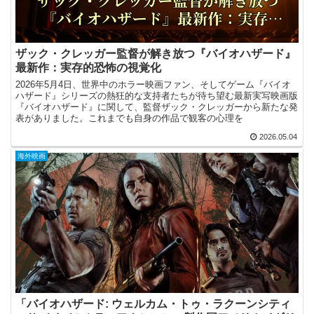
ザック・クレッガー監督が解き放つ『バイオハザード』
最新作：実存的恐怖の視覚化
2026年5月4日、世界中のホラー映画ファン、そしてゲーム『バイオ
ハザード』シリーズの熱狂的な支持者たちが待ち望む最新実写映画版
『バイオハザード』に関して、監督ザック・クレッガーから新たな発
表がありました。これまでも自身の作品で観客の心理を
2026.05.04
海外映画
「バイオハザード: ウェルカム・トゥ・ラクーンシティ