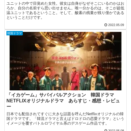
ユニットの中で目覚めた女性。彼女は自身がなぜそこにいるのかはお
ろか、自分の名前すら思い出せません。唯一分かるのは、そこが超低
温ユニットであるということ。そして、酸素の残量が残り僅かである
ということだけです。
2022.05.09
韓国ドラマ
「イカゲーム」サバイバルアクション 韓国ドラマ
NETFLIXオリジナルドラマ あらすじ・感想・レビュ
ー
日本でも配信されてすぐに大きな話題を呼んだNetflixオリジナルの韓
国ドラマです。「韓流ドラマと言えばドロドロの恋愛ドラマ」という
イメージを覆すバトルロワイヤル系のデスゲーム作品です。
2022.05.08