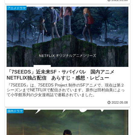
アニメドラマ
「7SEEDS」近未来SF・サバイバル 国内アニメ
NETFLIX独占配信 あらすじ・感想・レビュー
『7SEEDS』は、7SEEDS Project.制作のSFアニメで、現在は第２
シーズンまでNETFLIXで配信されています。原作は田村由美によっ
て小学館系列の少女漫画誌で連載されていました。
2022.05.08
国内ドラマ