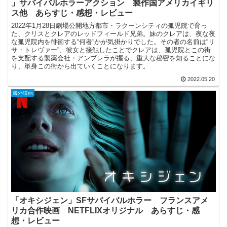
」サバイバルホラーアクション 製作国アメリカイギリ
ス他 あらすじ・感想・レビュー
2022年1月28日劇場公開地方都市・ラクーンシティの孤児院で育っ
た、クリスとクレアのレッドフィールド兄弟。妹のクレアは、夜な夜
な孤児院内を徘徊する“何者”かが気掛かりでした。その者の名前は“リ
サ・トレヴァー”、彼女と接触したことでクレアは、孤児院とこの街
を支配する製薬会社・アンブレラが握る、重大な秘密を知ることにな
り、単身この街から出ていくことになります。
2022.05.20
海外映画
「オキシジェン」SFサバイバルホラー フランスアメ
リカ合作映画 NETFLIXオリジナル あらすじ・感
想・レビュー