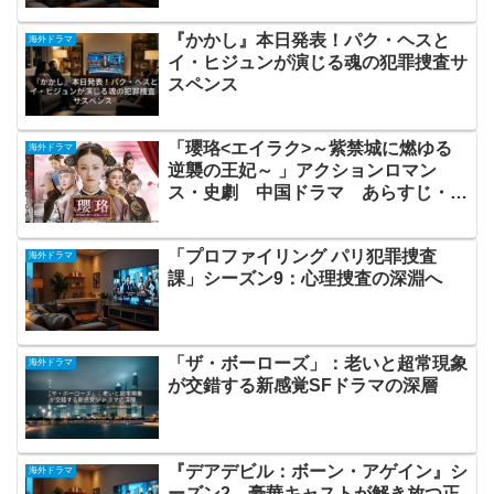
『かかし』本日発表！パク・ヘスと
海外ドラマ
イ・ヒジュンが演じる魂の犯罪捜査サ
スペンス
「瓔珞<エイラク>～紫禁城に燃ゆる
海外ドラマ
逆襲の王妃～ 」アクションロマン
ス・史劇 中国ドラマ あらすじ・感
想・レビュー
「プロファイリング パリ犯罪捜査
海外ドラマ
課」シーズン9：心理捜査の深淵へ
「ザ・ボーローズ」：老いと超常現象
海外ドラマ
が交錯する新感覚SFドラマの深層
『デアデビル：ボーン・アゲイン』シ
海外ドラマ
ーズン2、豪華キャストが解き放つ正