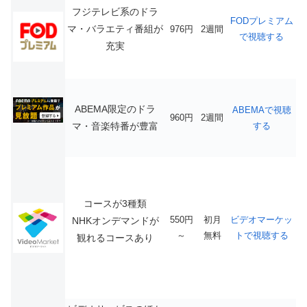
フジテレビ系のドラ
FODプレミアム
マ・バラエティ番組が
976円
2週間
で視聴する
充実
ABEMA限定のドラ
ABEMAで視聴
960円
2週間
マ・音楽特番が豊富
する
コースが3種類
550円
初月
ビデオマーケッ
NHKオンデマンドが
～
無料
トで視聴する
観れるコースあり