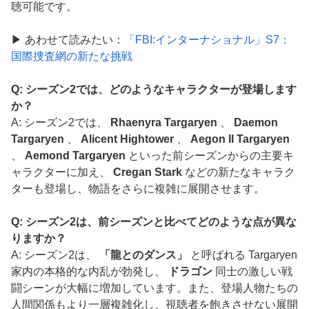
聴可能です。
▶ あわせて読みたい：
「FBI:インターナショナル」S7：
国際捜査網の新たな挑戦
Q: シーズン2では、どのようなキャラクターが登場します
か？
A: シーズン2では、
Rhaenyra Targaryen
、
Daemon
Targaryen
、
Alicent Hightower
、
Aegon II Targaryen
、
Aemond Targaryen
といった前シーズンからの主要キ
ャラクターに加え、
Cregan Stark
などの新たなキャラク
ターも登場し、物語をさらに複雑に展開させます。
Q: シーズン2は、前シーズンと比べてどのような点が異な
りますか？
A: シーズン2は、
「龍とのダンス」
と呼ばれる Targaryen
家内の本格的な内乱が勃発し、
ドラゴン
同士の激しい戦
闘シーンが大幅に増加しています。また、登場人物たちの
人間関係もより一層複雑化し、視聴者を飽きさせない展開