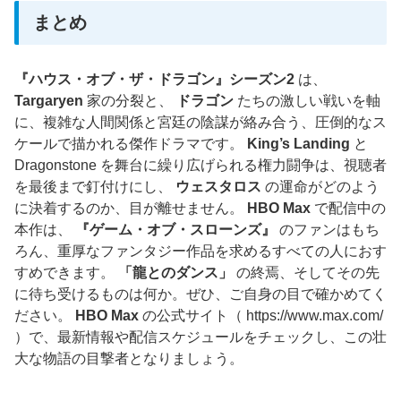
まとめ
『ハウス・オブ・ザ・ドラゴン』シーズン2
は、
Targaryen
家の分裂と、
ドラゴン
たちの激しい戦いを軸
に、複雑な人間関係と宮廷の陰謀が絡み合う、圧倒的なス
ケールで描かれる傑作ドラマです。
King’s Landing
と
Dragonstone を舞台に繰り広げられる権力闘争は、視聴者
を最後まで釘付けにし、
ウェスタロス
の運命がどのよう
に決着するのか、目が離せません。
HBO Max
で配信中の
本作は、
『ゲーム・オブ・スローンズ』
のファンはもち
ろん、重厚なファンタジー作品を求めるすべての人におす
すめできます。
「龍とのダンス」
の終焉、そしてその先
に待ち受けるものは何か。ぜひ、ご自身の目で確かめてく
ださい。
HBO Max
の公式サイト（ https://www.max.com/
）で、最新情報や配信スケジュールをチェックし、この壮
大な物語の目撃者となりましょう。