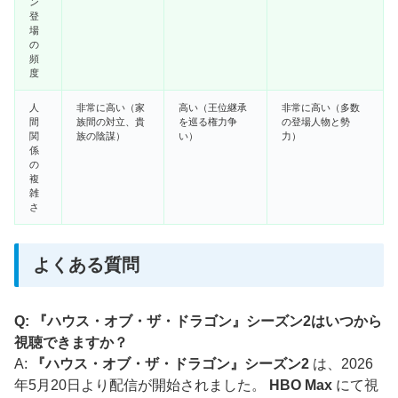
ン
登
場
の
頻
度
人
非常に高い（家
高い（王位継承
非常に高い（多数
間
族間の対立、貴
を巡る権力争
の登場人物と勢
関
族の陰謀）
い）
力）
係
の
複
雑
さ
よくある質問
Q: 『ハウス・オブ・ザ・ドラゴン』シーズン2はいつから
視聴できますか？
A:
『ハウス・オブ・ザ・ドラゴン』シーズン2
は、2026
年5月20日より配信が開始されました。
HBO Max
にて視