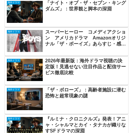
「ナイト・オブ・ザ・セブン・キング
海外ドラマ
ダムズ」：世界観と脚本の深淵
スーパーヒーロー コメディアクショ
海外ドラマ
ン アメリカドラマ Amazonオリジ
ナル「ザ・ボーイズ」あらすじ・感
想・レビュー
2026年最新版：海外ドラマ視聴の決
海外ドラマ
定版！見逃せない注目作品と配信サー
ビス徹底比較
「ザ・ボローズ」：高齢者施設に潜む
海外ドラマ
恐怖と超常現象の謎
『ルミナ・クロニクルズ』発表！アニ
海外ドラマ
ャ・シャルマとカイ・タナカが織りな
すSFドラマの深淵