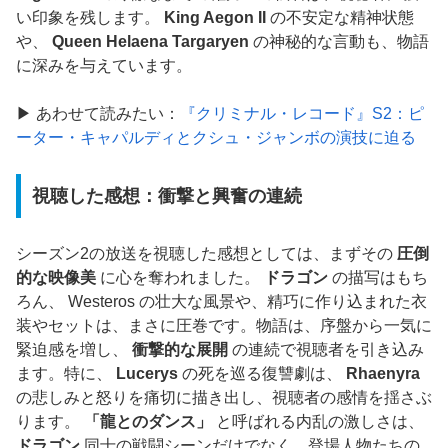
い印象を残します。
King Aegon II
の不安定な精神状態
や、
Queen Helaena Targaryen
の神秘的な言動も、物語
に深みを与えています。
▶ あわせて読みたい：
『クリミナル・レコード』S2：ピ
ーター・キャパルディとクシュ・ジャンボの演技に迫る
視聴した感想：衝撃と興奮の連続
シーズン2の放送を視聴した感想としては、まずその
圧倒
的な映像美
に心を奪われました。
ドラゴン
の描写はもち
ろん、 Westeros の壮大な風景や、精巧に作り込まれた衣
装やセットは、まさに圧巻です。物語は、序盤から一気に
緊迫感を増し、
衝撃的な展開
の連続で視聴者を引き込み
ます。特に、
Lucerys
の死を巡る復讐劇は、
Rhaenyra
の悲しみと怒りを痛切に描き出し、視聴者の感情を揺さぶ
ります。
「龍とのダンス」
と呼ばれる内乱の激しさは、
ドラゴン
同士の戦闘シーンだけでなく、登場人物たちの