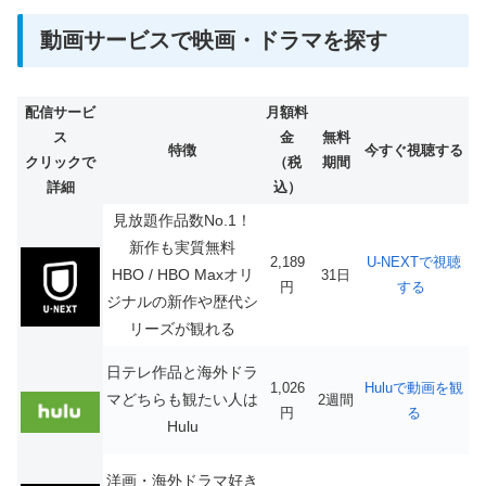
動画サービスで映画・ドラマを探す
配信サービ
月額料
ス
金
無料
特徴
今すぐ視聴する
クリックで
（税
期間
詳細
込）
見放題作品数No.1！
新作も実質無料
2,189
U-NEXTで視聴
HBO / HBO Maxオリ
31日
円
する
ジナルの新作や歴代シ
リーズが観れる
日テレ作品と海外ドラ
1,026
Huluで動画を観
マどちらも観たい人は
2週間
円
る
Hulu
洋画・海外ドラマ好き