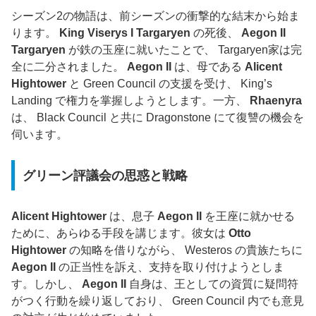
シーズン2の物語は、前シーズンの衝撃的な結末から始ま
ります。
King Viserys I Targaryen
の死後、
Aegon II
Targaryen
が鉄の玉座に就いたことで、 Targaryen家は完
全に二分されました。
Aegon II
は、母である
Alicent
Hightower
と Green Council の支援を受け、 King’s
Landing で権力を掌握しようとします。一方、
Rhaenyra
は、 Black Council と共に Dragonstone にて復讐の機会を
伺います。
グリーン評議会の思惑と戦略
Alicent Hightower
は、息子
Aegon II
を王座に就かせる
ために、あらゆる手段を講じます。彼女は
Otto
Hightower
の知略を借りながら、 Westeros の貴族たちに
Aegon II
の正当性を訴え、支持を取り付けようとしま
す。しかし、
Aegon II
自身は、王としての資質に疑問符
がつく行動を繰り返しており、 Green Council 内でも意見