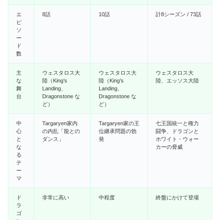
エ
8話
10話
計8シーズン / 73話
ピ
ソ
ー
ド
数
主
ウェスタロス大
ウェスタロス大
ウェスタロス大
な
陸（King’s
陸（King’s
陸、エッソス大陸
舞
Landing、
Landing、
台
Dragonstone な
Dragonstone な
ど）
ど）
中
Targaryen家内
Targaryen家の王
七王国統一と権力
心
の内乱「龍との
位継承問題の勃
闘争、ドラゴンと
と
ダンス」
発
ホワイト・ウォー
な
カーの脅威
る
テ
ー
マ
ド
非常に高い
中程度
終盤にかけて登場
ラ
ゴ