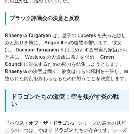
の対立が生じ始めていました。
ブラック評議会の決意と反攻
Rhaenyra Targaryen
は、息子の
Lucerys
を失った悲し
みと怒りを胸に、
Aegon II
への復讐を誓います。彼女
は、
Daemon Targaryen
をはじめとする忠実な家臣たち
と共に、 Westeros の大貴族に協力を求め、
Green
Council
に対抗するための勢力を結集しようとします。
Rhaenyra
の決意は固く、彼女は自らの権利を主張し、血
塗られた内乱を終わらせるために戦うことを決意します。
ドラゴンたちの激突：空を焦がす炎の戦
い
『ハウス・オブ・ザ・ドラゴン』
シリーズの最大の見ど
ころの一つは、やはり
ドラゴン
たちの存在です。シーズ