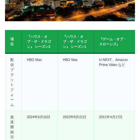
『ハウス・オ
『ハウス・オ
項
『ゲーム・オブ・
ブ・ザ・ドラゴ
ブ・ザ・ドラゴ
目
スローンズ』
ン』 シーズン2
ン』 シーズン1
配
HBO Max
HBO Max
U-NEXT、Amazon
信
Prime Video など
プ
ラ
ッ
ト
フ
ォ
ー
ム
放
2024年6月16日
2022年8月21日
2011年4月17日
送
開
始
日