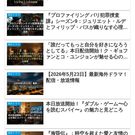
『プロファイリング パリ犯罪捜査
海外ドラマ
課』シーズン9：ジュリエット・ルデ
とフィリップ・バスが織りなす心理の
深淵
「誰だってもっと自分を好きになろう
海外ドラマ
としてる」本日配信開始！ク・ギョフ
ァンとコ・ユンジョンが魅せる心の葛
藤
【2026年5月23日】最新海外ドラマ！
海外ドラマ
配信・放送情報
本日放送開始！『ダブル・ゲーム〜心
海外ドラマ
を読むスパイ〜』の魅力と見どころ
『海昏伝』：時空を超えた愛と友情の
海外ドラマ