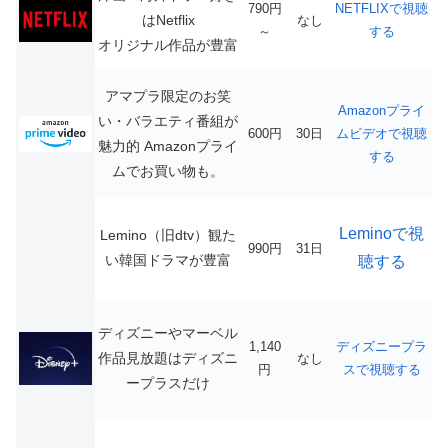
790円
NETFLIXで視聴
はNetflix
なし
～
する
オリジナル作品が豊富
アマプラ限定のお笑
Amazonプライ
い・バラエティ番組が
600円
30日
ムビデオで視聴
魅力的
Amazonプライ
する
ムでお買い物も。
Leminoで視
Lemino（旧dtv）観た
990円
31日
い韓国ドラマが豊富
聴する
ディズニーやマーベル
1,140
ディズニープラ
作品見放題はディズニ
なし
円
スで視聴する
ープラスだけ