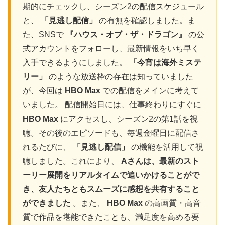
期的にチェックし、シーズン2の配信スケジュール
と、
「見逃し配信」
の有無を確認しました。ま
た、SNSで
『ハウス・オブ・ザ・ドラゴン』
の公
式アカウントをフォローし、最新情報をいち早く
入手できるようにしました。
「今宵は海外ミステ
リー」
のような放送枠の存在は知っていました
が、今回は
HBO Max
での配信をメインに考えて
いました。 配信開始日には、仕事終わりにすぐに
HBO Max
にアクセスし、シーズン2の第1話を視
聴。その後のエピソードも、毎週金曜日に配信さ
れるたびに、
「見逃し配信」
の機能を活用して視
聴しました。これにより、
Aさんは、最新のスト
ーリー展開をリアルタイムで追いかけることがで
き、友人たちともスムーズに感想を共有すること
ができました
。また、
HBO Max
の高画質・高音
質で作品を堪能できたことも、満足度を高める要