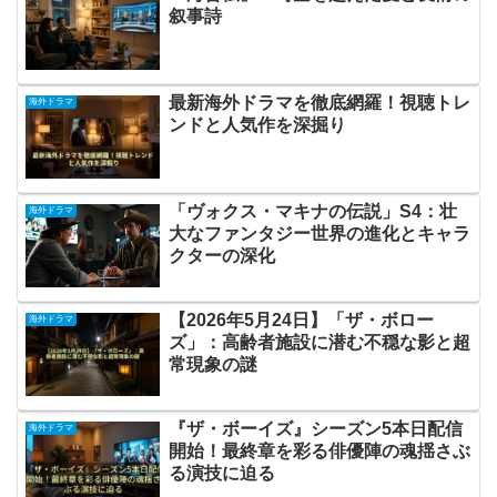
叙事詩
最新海外ドラマを徹底網羅！視聴トレ
海外ドラマ
ンドと人気作を深掘り
「ヴォクス・マキナの伝説」S4：壮
海外ドラマ
大なファンタジー世界の進化とキャラ
クターの深化
【2026年5月24日】「ザ・ボロー
海外ドラマ
ズ」：高齢者施設に潜む不穏な影と超
常現象の謎
『ザ・ボーイズ』シーズン5本日配信
海外ドラマ
開始！最終章を彩る俳優陣の魂揺さぶ
る演技に迫る