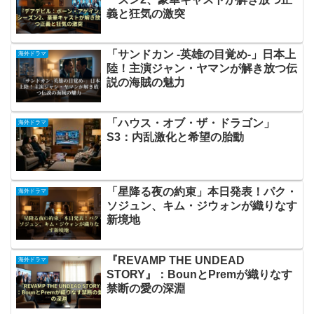
義と狂気の激突
「サンドカン -英雄の目覚め-」日本上
海外ドラマ
陸！主演ジャン・ヤマンが解き放つ伝
説の海賊の魅力
「ハウス・オブ・ザ・ドラゴン」
海外ドラマ
S3：内乱激化と希望の胎動
「星降る夜の約束」本日発表！パク・
海外ドラマ
ソジュン、キム・ジウォンが織りなす
新境地
『REVAMP THE UNDEAD
海外ドラマ
STORY』：BounとPremが織りなす
禁断の愛の深淵