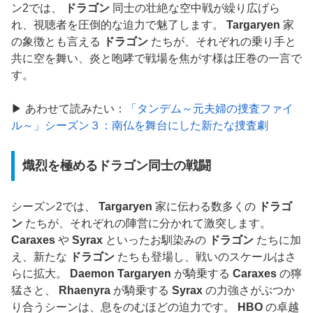
ン2では、
ドラゴン
同士の壮絶な空中戦が繰り広げら
れ、視聴者を圧倒的な迫力で魅了します。
Targaryen
家
の象徴とも言える
ドラゴン
たちが、それぞれの乗り手と
共に空を舞い、炎と咆哮で戦場を焦がす様は圧巻の一言で
す。
▶ あわせて読みたい：
「タンデム～元夫婦の捜査ファイ
ル～」シーズン３：南仏を舞台にした新たな捜査劇
熾烈を極めるドラゴン同士の戦闘
シーズン2では、
Targaryen
家に伝わる数多くの
ドラゴ
ン
たちが、それぞれの陣営に分かれて激突します。
Caraxes
や
Syrax
といったお馴染みの
ドラゴン
たちに加
え、新たな
ドラゴン
たちも登場し、戦いのスケールはさ
らに拡大。
Daemon Targaryen
が騎乗する
Caraxes
の獰
猛さと、
Rhaenyra
が騎乗する
Syrax
の力強さがぶつか
り合うシーンは、息をのむほどの迫力です。
HBO
の卓越