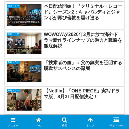
本日配信開始！『クリミナル・レコー
海外ドラマ
ド』シーズン2：キャパルディとジャ
ンボが再び倫敦を駆け巡る
WOWOWが2026年3月に放つ海外ド
海外ドラマ
ラマ新作ラインナップの魅力と戦略を
徹底解説
「捜索者の血」：父の無実を証明する
海外ドラマ
脱獄サスペンスの深層
【Netflix】「ONE PIECE」実写ドラ
海外ドラマ
マ版、8月31日配信決定！
「ザ・エージェンシー」シーズン2：
海外ドラマ
緊迫の諜報戦と深まる人間ドラマ
メニュー
ホーム
検索
トップ
サイドバー