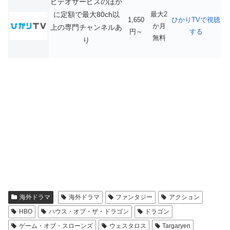
ビデオサービスのほか
に定額で最大80ch以
最大2
1,650
ひかりTVで視聴
か月
上の専門チャンネルあ
円～
する
無料
り
海外ドラマ
海外ドラマ
ファンタジー
アクション
HBO
ハウス・オブ・ザ・ドラゴン
ドラゴン
ゲーム・オブ・スローンズ
ウェスタロス
Targaryen