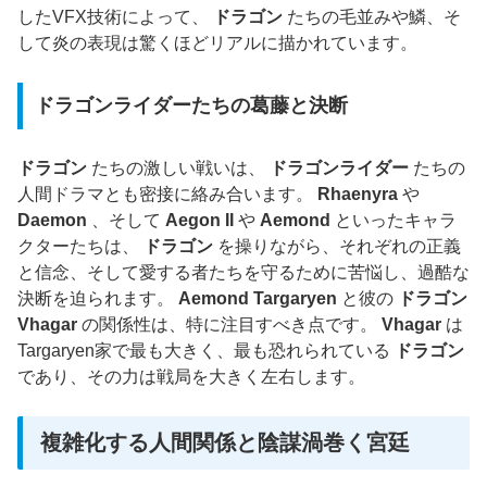
したVFX技術によって、
ドラゴン
たちの毛並みや鱗、そ
して炎の表現は驚くほどリアルに描かれています。
ドラゴンライダーたちの葛藤と決断
ドラゴン
たちの激しい戦いは、
ドラゴンライダー
たちの
人間ドラマとも密接に絡み合います。
Rhaenyra
や
Daemon
、そして
Aegon II
や
Aemond
といったキャラ
クターたちは、
ドラゴン
を操りながら、それぞれの正義
と信念、そして愛する者たちを守るために苦悩し、過酷な
決断を迫られます。
Aemond Targaryen
と彼の
ドラゴン
Vhagar
の関係性は、特に注目すべき点です。
Vhagar
は
Targaryen家で最も大きく、最も恐れられている
ドラゴン
であり、その力は戦局を大きく左右します。
複雑化する人間関係と陰謀渦巻く宮廷