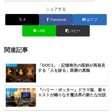
シェアする
X
Facebook
はてブ
LINE
コピー
関連記事
「DOC3」：記憶喪失の医師が再発見
海外ドラマ
する「人を診る」医療の真髄
『ハリー・ポッター』ドラマ版、新キ
海外ドラマ
ャストが織りなす魔法界の新たな伝説