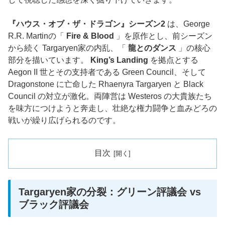
『ハウス・オブ・ザ・ドラゴン』シーズン2
は、George
R.R. Martinの「
Fire & Blood
」を原作とし、前シーズン
から続く Targaryen家の内乱、「
龍とのダンス
」の核心
部分を描いています。
King’s Landing
を拠点とする
Aegon II 世とその支持者である Green Council、そして
Dragonstone に亡命した Rhaenyra Targaryen と Black
Council の対立が激化。両陣営は Westeros の大貴族たち
を味方につけようと奔走し、壮絶な権力闘争と血みどろの
戦いが繰り広げられるのです。
目次
Targaryen家の分裂：グリーン評議会 vs
ブラック評議会