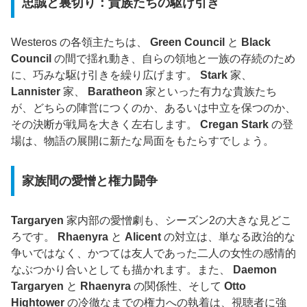
忠誠と裏切り：貴族たちの駆け引き
Westeros の各領主たちは、
Green Council
と
Black
Council
の間で揺れ動き、自らの領地と一族の存続のため
に、巧みな駆け引きを繰り広げます。
Stark
家、
Lannister
家、
Baratheon
家といった有力な貴族たち
が、どちらの陣営につくのか、あるいは中立を保つのか、
その決断が戦局を大きく左右します。
Cregan Stark
の登
場は、物語の展開に新たな局面をもたらすでしょう。
家族間の愛憎と権力闘争
Targaryen
家内部の愛憎劇も、シーズン2の大きな見どこ
ろです。
Rhaenyra
と
Alicent
の対立は、単なる政治的な
争いではなく、かつては友人であった二人の女性の感情的
なぶつかり合いとしても描かれます。また、
Daemon
Targaryen
と
Rhaenyra
の関係性、そして
Otto
Hightower
の冷徹なまでの権力への執着は、視聴者に強