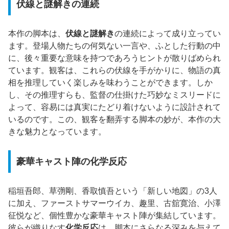
伏線と謎解きの連続
本作の脚本は、
伏線と謎解き
の連続によって成り立ってい
ます。登場人物たちの何気ない一言や、ふとした行動の中
に、後々重要な意味を持つであろうヒントが散りばめられ
ています。観客は、これらの伏線を手がかりに、物語の真
相を推理していく楽しみを味わうことができます。しか
し、その推理すらも、監督の仕掛けた巧妙なミスリードに
よって、容易には真実にたどり着けないように設計されて
いるのです。この、観客を翻弄する脚本の妙が、本作の大
きな魅力となっています。
豪華キャスト陣の化学反応
稲垣吾郎、草彅剛、香取慎吾という「新しい地図」の3人
に加え、ファーストサマーウイカ、趣里、古舘寛治、小澤
征悦など、個性豊かな豪華キャスト陣が集結しています。
彼らが織りなす
化学反応
は、脚本にさらなる深みを与えて