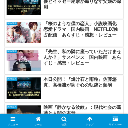
優とイッセー尾形が織りなす父娘の深
淵
「桜のような僕の恋人」小説映画化
国内映画
恋愛ドラマ 国内映画 NETFLIX独
占配信 あらすじ・感想・レビュー
「先生、私の隣に座っていただけませ
国内映画
んか？」サスペンス 国内映画 あら
すじ・感想・レビュー
本日公開！『焼け石と雨粒』佐藤悠
国内映画
真、高橋凛が紡ぐ心の軌跡と熱演
映画『静かなる波紋』：現代社会の葛
国内映画
藤と人間の本音
メニュー
ホーム
検索
トップ
サイドバー