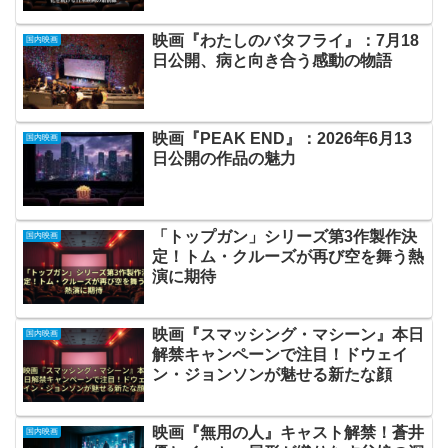
映画『わたしのバタフライ』：7月18
国内映画
日公開、病と向き合う感動の物語
映画『PEAK END』：2026年6月13
国内映画
日公開の作品の魅力
「トップガン」シリーズ第3作製作決
国内映画
定！トム・クルーズが再び空を舞う熱
演に期待
映画『スマッシング・マシーン』本日
国内映画
解禁キャンペーンで注目！ドウェイ
ン・ジョンソンが魅せる新たな顔
映画『無用の人』キャスト解禁！蒼井
国内映画