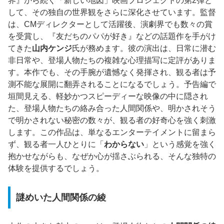
界』から続く「新しい地図」映画プロジェクトの第2弾と
して、その独自の世界観をさらに深化させています。監督
は、CMディレクターとして活躍後、演劇界でも数々の賞
を受賞し、『友だちのパパが好き』などの話題作を手がけ
てきた
山内ケンジ
氏が務めます。彼の演出は、日常に潜む
非日常や、登場人物たちの複雑な心理描写に定評がありま
す。本作でも、その手腕が遺憾なく発揮され、観る者は予
測不能な展開に翻弄されることになるでしょう。予告編で
垣間見える、軽妙かつスピーディーな映像の中に隠され
た、登場人物たちの絡み合った人間関係や、明かされそう
で明かされない秘密の数々が、観る者の好奇心を強く刺激
します。この作品は、単なるエンターテイメントに留まら
ず、観る者一人ひとりに「
わからない
」という感覚を強く
抱かせながらも、なぜか心が揺さぶられる、そんな独特の
体験を提供するでしょう。
謎めいた人間関係の綾