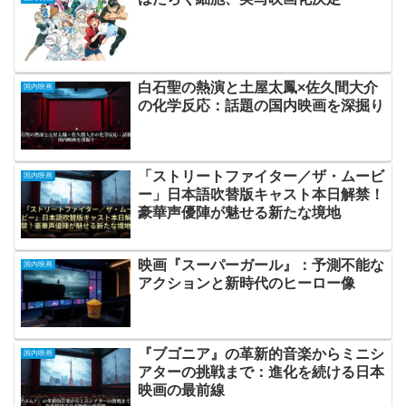
白石聖の熱演と土屋太鳳×佐久間大介
国内映画
の化学反応：話題の国内映画を深掘り
「ストリートファイター／ザ・ムービ
国内映画
ー」日本語吹替版キャスト本日解禁！
豪華声優陣が魅せる新たな境地
映画『スーパーガール』：予測不能な
国内映画
アクションと新時代のヒーロー像
『ブゴニア』の革新的音楽からミニシ
国内映画
アターの挑戦まで：進化を続ける日本
映画の最前線