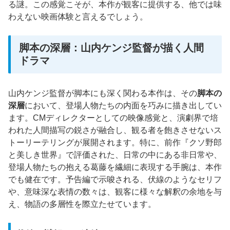
る謎。この感覚こそが、本作が観客に提供する、他では味
わえない映画体験と言えるでしょう。
脚本の深層：山内ケンジ監督が描く人間
ドラマ
山内ケンジ監督が脚本にも深く関わる本作は、その
脚本の
深層
において、登場人物たちの内面を巧みに描き出してい
ます。CMディレクターとしての映像感覚と、演劇界で培
われた人間描写の鋭さが融合し、観る者を飽きさせないス
トーリーテリングが展開されます。特に、前作『クソ野郎
と美しき世界』で評価された、日常の中にある非日常や、
登場人物たちの抱える葛藤を繊細に表現する手腕は、本作
でも健在です。予告編で示唆される、伏線のようなセリフ
や、意味深な表情の数々は、観客に様々な解釈の余地を与
え、物語の多層性を際立たせています。