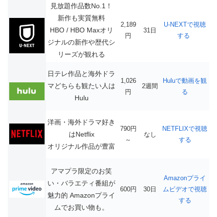
見放題作品数No.1！
新作も実質無料
2,189
U-NEXTで視聴
HBO / HBO Maxオリ
31日
円
する
ジナルの新作や歴代シ
リーズが観れる
日テレ作品と海外ドラ
1,026
Huluで動画を観
マどちらも観たい人は
2週間
円
る
Hulu
洋画・海外ドラマ好き
790円
NETFLIXで視聴
はNetflix
なし
～
する
オリジナル作品が豊富
アマプラ限定のお笑
Amazonプライ
い・バラエティ番組が
600円
30日
ムビデオで視聴
魅力的
Amazonプライ
する
ムでお買い物も。