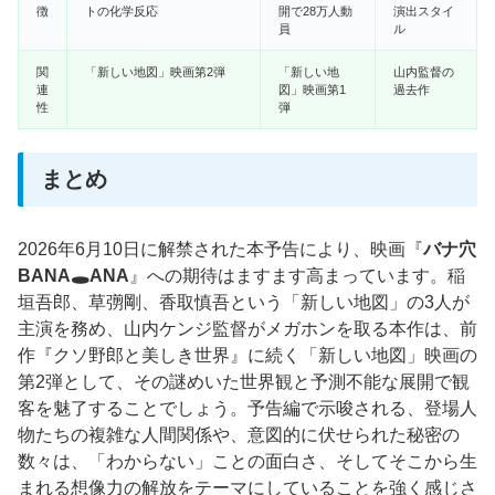
徴
トの化学反応
開で28万人動
演出スタイ
員
ル
関
「新しい地図」映画第2弾
「新しい地
山内監督の
連
図」映画第1
過去作
性
弾
まとめ
2026年6月10日に解禁された本予告により、映画『
バナ穴
BANA🕳️ANA
』への期待はますます高まっています。稲
垣吾郎、草彅剛、香取慎吾という「新しい地図」の3人が
主演を務め、山内ケンジ監督がメガホンを取る本作は、前
作『クソ野郎と美しき世界』に続く「新しい地図」映画の
第2弾として、その謎めいた世界観と予測不能な展開で観
客を魅了することでしょう。予告編で示唆される、登場人
物たちの複雑な人間関係や、意図的に伏せられた秘密の
数々は、「わからない」ことの面白さ、そしてそこから生
まれる想像力の解放をテーマにしていることを強く感じさ