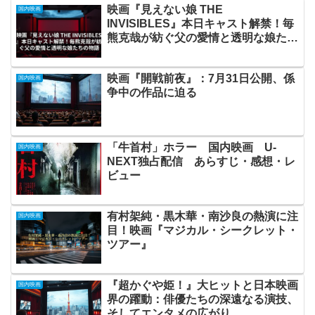
映画『見えない娘 THE
国内映画
INVISIBLES』本日キャスト解禁！毎
熊克哉が紡ぐ父の愛情と透明な娘たち
の物語
映画『開戦前夜』：7月31日公開、係
国内映画
争中の作品に迫る
「牛首村」ホラー 国内映画 U-
国内映画
NEXT独占配信 あらすじ・感想・レ
ビュー
有村架純・黒木華・南沙良の熱演に注
国内映画
目！映画『マジカル・シークレット・
ツアー』
『超かぐや姫！』大ヒットと日本映画
国内映画
界の躍動：俳優たちの深遠なる演技、
そしてエンタメの広がり