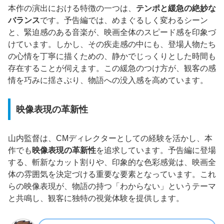
本作の演出における特徴の一つは、
テンポと緩急の絶妙な
バランス
です。予告編では、めまぐるしく変わるシーン
と、緊迫感のある音楽が、映画全体のスピード感を印象づ
けています。しかし、その疾走感の中にも、登場人物たち
の心情を丁寧に描くための、静かでじっくりとした時間も
存在することが伺えます。この緩急のつけ方が、観客の感
情を巧みに揺さぶり、物語への没入感を高めています。
映像表現の革新性
山内監督は、CMディレクターとしての経験を活かし、本
作でも
映像表現の革新性
を追求しています。予告編に登場
する、斬新なカット割りや、印象的な色彩感覚は、映画全
体の雰囲気を決定づける重要な要素となっています。これ
らの映像表現が、物語の持つ「わからない」というテーマ
と共鳴し、観客に独特の視覚体験を提供します。