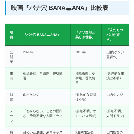
映画『バナ穴 BANA🕳️ANA』比較表
『友だちの
項
『クソ野郎と
『バナ穴 BANA🕳️ANA』
パパが好
目
美しき世界』
き』
公
2026年
2018年
(山内ケンジ
開
監督作)
年
主
稲垣吾郎、草彅剛、香取慎
稲垣吾郎、草
(具体的な主
演
吾
彅剛、香取慎
演は不明)
吾
監
山内ケンジ
(具体的な監督
山内ケンジ
督
は不明)
テ
「わからない」ことの面白
(詳細不明、オ
(詳細不明、
ー
さ、予測不能な人間ドラマ
ムニバス形式)
人間ドラマ)
マ
特
謎めいた展開、豪華キャス
2週間限定公
山内監督の