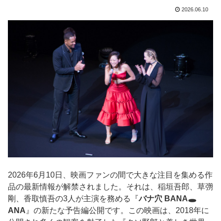
2026.06.10
2026年6月10日、映画ファンの間で大きな注目を集める作
品の最新情報が解禁されました。それは、稲垣吾郎、草彅
剛、香取慎吾の3人が主演を務める『
バナ穴 BANA🕳️
ANA
』の新たな予告編公開です。この映画は、2018年に