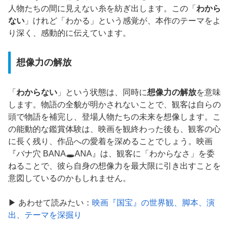
人物たちの間に見えない糸を紡ぎ出します。この「
わから
ない
」けれど「わかる」という感覚が、本作のテーマをよ
り深く、感動的に伝えています。
想像力の解放
「
わからない
」という状態は、同時に
想像力の解放
を意味
します。物語の全貌が明かされないことで、観客は自らの
頭で物語を補完し、登場人物たちの未来を想像します。こ
の能動的な鑑賞体験は、映画を観終わった後も、観客の心
に長く残り、作品への愛着を深めることでしょう。映画
『バナ穴 BANA🕳️ANA』は、観客に「わからなさ」を委
ねることで、彼ら自身の想像力を最大限に引き出すことを
意図しているのかもしれません。
▶ あわせて読みたい：
映画『国宝』の世界観、脚本、演
出、テーマを深掘り