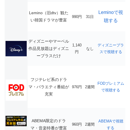
Leminoで視
Lemino（旧dtv）観た
990円
31日
い韓国ドラマが豊富
聴する
ディズニーやマーベル
1,140
ディズニープラ
作品見放題はディズニ
なし
円
スで視聴する
ープラスだけ
フジテレビ系のドラ
FODプレミアム
マ・バラエティ番組が
976円
2週間
で視聴する
充実
ABEMA限定のドラ
ABEMAで視聴
960円
2週間
マ・音楽特番が豊富
する