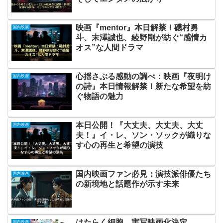
映画『mentor』本日解禁！磯村勇
国内映画
斗、末澤誠也、綾野剛が紡ぐ“感情カ
オス”な人間ドラマ
心揺さぶる感動の調べ：映画『夜明け
国内映画
の詩』本日情報解禁！新たな希望を紡
ぐ物語の魅力
本日公開！『大丈夫、大丈夫、大丈
国内映画
夫！』イ・レ、ソン・ソックが織りな
す心の再生と希望の演技
国内映画ファン必見：演技派俳優たち
国内映画
の新境地と話題作が示す未来
はたらく細胞、実写映画化決定
国内映画