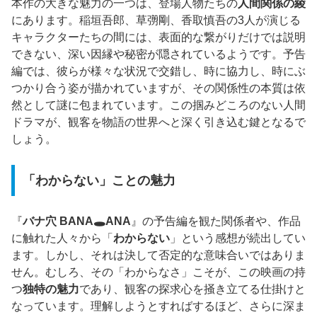
本作の大きな魅力の一つは、登場人物たちの
人間関係の綾
にあります。稲垣吾郎、草彅剛、香取慎吾の3人が演じる
キャラクターたちの間には、表面的な繋がりだけでは説明
できない、深い因縁や秘密が隠されているようです。予告
編では、彼らが様々な状況で交錯し、時に協力し、時にぶ
つかり合う姿が描かれていますが、その関係性の本質は依
然として謎に包まれています。この掴みどころのない人間
ドラマが、観客を物語の世界へと深く引き込む鍵となるで
しょう。
「わからない」ことの魅力
『
バナ穴 BANA🕳️ANA
』の予告編を観た関係者や、作品
に触れた人々から「
わからない
」という感想が続出してい
ます。しかし、それは決して否定的な意味合いではありま
せん。むしろ、その「わからなさ」こそが、この映画の持
つ
独特の魅力
であり、観客の探求心を掻き立てる仕掛けと
なっています。理解しようとすればするほど、さらに深ま