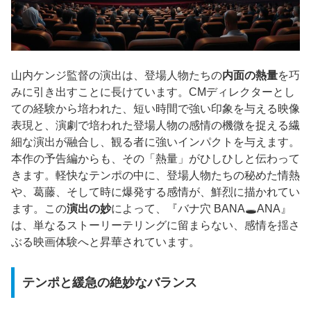
山内ケンジ監督の演出は、登場人物たちの
内面の熱量
を巧
みに引き出すことに長けています。CMディレクターとし
ての経験から培われた、短い時間で強い印象を与える映像
表現と、演劇で培われた登場人物の感情の機微を捉える繊
細な演出が融合し、観る者に強いインパクトを与えます。
本作の予告編からも、その「熱量」がひしひしと伝わって
きます。軽快なテンポの中に、登場人物たちの秘めた情熱
や、葛藤、そして時に爆発する感情が、鮮烈に描かれてい
ます。この
演出の妙
によって、『バナ穴 BANA🕳️ANA』
は、単なるストーリーテリングに留まらない、感情を揺さ
ぶる映画体験へと昇華されています。
テンポと緩急の絶妙なバランス