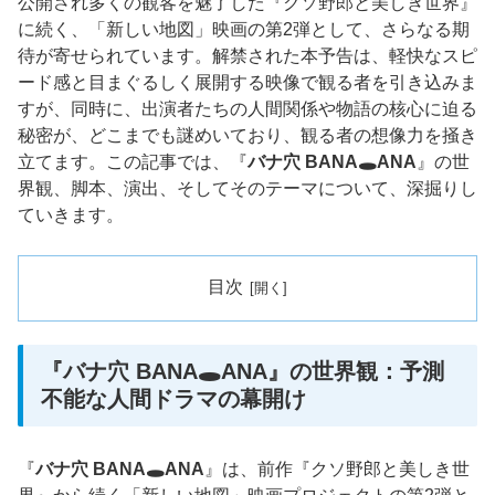
公開され多くの観客を魅了した『クソ野郎と美しき世界』
に続く、「新しい地図」映画の第2弾として、さらなる期
待が寄せられています。解禁された本予告は、軽快なスピ
ード感と目まぐるしく展開する映像で観る者を引き込みま
すが、同時に、出演者たちの人間関係や物語の核心に迫る
秘密が、どこまでも謎めいており、観る者の想像力を掻き
立てます。この記事では、『
バナ穴 BANA🕳️ANA
』の世
界観、脚本、演出、そしてそのテーマについて、深掘りし
ていきます。
目次
『バナ穴 BANA🕳️ANA』の世界観：予測
不能な人間ドラマの幕開け
『
バナ穴 BANA🕳️ANA
』は、前作『クソ野郎と美しき世