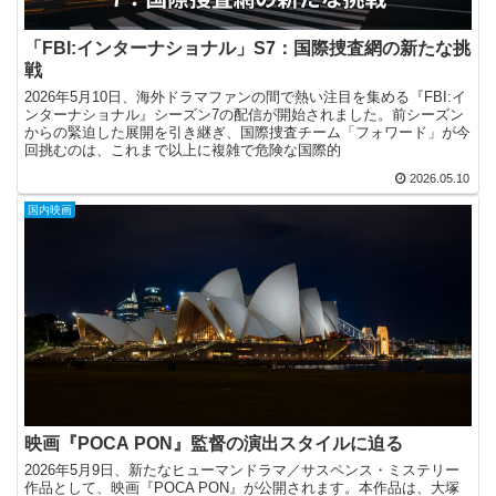
「FBI:インターナショナル」S7：国際捜査網の新たな挑
戦
2026年5月10日、海外ドラマファンの間で熱い注目を集める『FBI:イ
ンターナショナル』シーズン7の配信が開始されました。前シーズン
からの緊迫した展開を引き継ぎ、国際捜査チーム「フォワード」が今
回挑むのは、これまで以上に複雑で危険な国際的
2026.05.10
国内映画
映画『POCA PON』監督の演出スタイルに迫る
2026年5月9日、新たなヒューマンドラマ／サスペンス・ミステリー
作品として、映画『POCA PON』が公開されます。本作品は、大塚