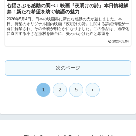
心揺さぶる感動の調べ：映画『夜明けの詩』本日情報解
禁！新たな希望を紡ぐ物語の魅力
2026年5月4日、日本の映画界に新たな感動の光が差しました。本
日、待望のオリジナル国内映画『夜明けの詩』に関する詳細情報が一
斉に解禁され、その全貌が明らかになりました。この作品は、過疎化
に直面する小さな漁村を舞台に、失われかけた絆と希望を
2026.05.04
次のページ
次
1
2
5
へ