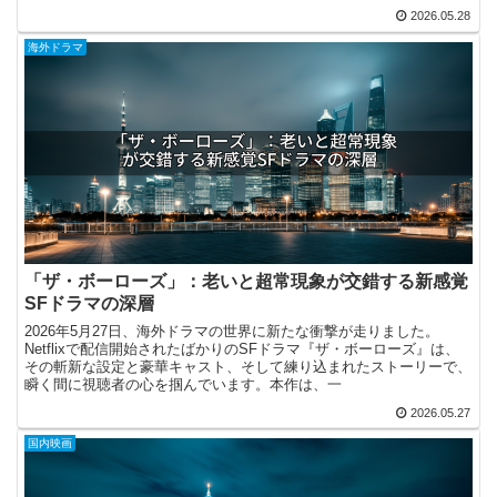
2026.05.28
海外ドラマ
「ザ・ボーローズ」：老いと超常現象が交錯する新感覚
SFドラマの深層
2026年5月27日、海外ドラマの世界に新たな衝撃が走りました。
Netflixで配信開始されたばかりのSFドラマ『ザ・ボーローズ』は、
その斬新な設定と豪華キャスト、そして練り込まれたストーリーで、
瞬く間に視聴者の心を掴んでいます。本作は、一
2026.05.27
国内映画