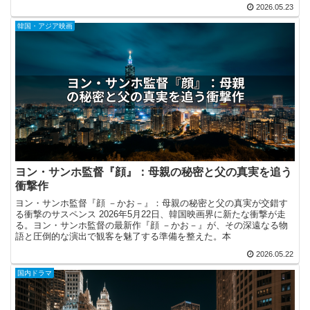
2026.05.23
韓国・アジア映画
ヨン・サンホ監督『顔』：母親の秘密と父の真実を追う
衝撃作
ヨン・サンホ監督『顔 －かお－』：母親の秘密と父の真実が交錯す
る衝撃のサスペンス 2026年5月22日、韓国映画界に新たな衝撃が走
る。ヨン・サンホ監督の最新作『顔 －かお－』が、その深遠なる物
語と圧倒的な演出で観客を魅了する準備を整えた。本
2026.05.22
国内ドラマ