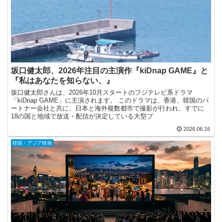
坂口健太郎、2026年注目の主演作『kiDnap GAME』と
『私はあなたを知らない、』
坂口健太郎さんは、2026年10月スタートのフジテレビ系ドラマ
「kiDnap GAME」に主演されます。 このドラマは、香港、韓国のパ
ートナー会社と共に、日本と海外複数都市で撮影が行われ、すでに
18の国と地域で放送・配信が決定している大型プ
2026.06.16
韓国・アジア映画