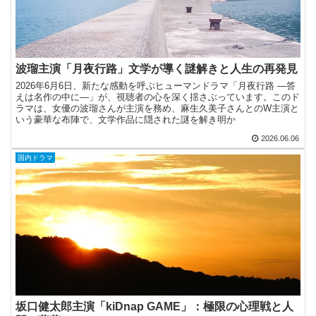
波瑠主演「月夜行路」文学が導く謎解きと人生の再発見
2026年6月6日、新たな感動を呼ぶヒューマンドラマ「月夜行路 ―答
えは名作の中に―」が、視聴者の心を深く揺さぶっています。このド
ラマは、女優の波瑠さんが主演を務め、麻生久美子さんとのW主演と
いう豪華な布陣で、文学作品に隠された謎を解き明か
2026.06.06
国内ドラマ
坂口健太郎主演「kiDnap GAME」：極限の心理戦と人