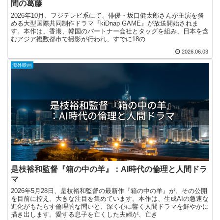
間の葛藤
2026年10月、フジテレビ系にて、俳優・坂口健太郎さんが主演を務
める大型国際共同制作ドラマ『kiDnap GAME』が放送開始されま
す。本作は、香港、韓国のパートナー会社とタッグを組み、日本を含
むアジア複数都市で撮影が行われ、すでに18の
2026.06.03
海外映画
是枝裕和監督『箱の中の羊』：AI時代の倫理と人間ドラ
マ
2026年5月28日、是枝裕和監督の最新作『箱の中の羊』が、その公開
を目前に控え、大きな注目を集めています。本作は、生成AIの急速な
進化がもたらす倫理的な問いと、深く心に響く人間ドラマを鮮やかに
描き出します。愛する息子を亡くした夫婦が、亡き