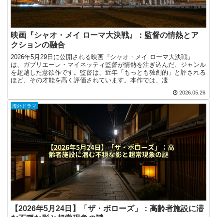
映画『シャオ・メイ ローマ大決戦』：監督の情熱とア
クションの融合
2026年5月29日に公開される映画『シャオ・メイ ローマ大決戦』
は、ガブリエーレ・マイネッティ監督が情熱を注ぎ込んだ、ジャンル
を超越した意欲作です。監督は、近年「もっとも独創的」と評される
ほど、その才能を高く評価されています。本作では、凄
2026.05.26
海外ドラマ
【2026年5月24日】「ザ・ボローズ」：高齢者施設に潜