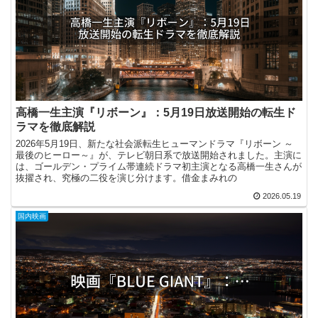
高橋一生主演『リボーン』：5月19日放送開始の転生ド
ラマを徹底解説
2026年5月19日、新たな社会派転生ヒューマンドラマ『リボーン ～
最後のヒーロー～』が、テレビ朝日系で放送開始されました。主演に
は、ゴールデン・プライム帯連続ドラマ初主演となる高橋一生さんが
抜擢され、究極の二役を演じ分けます。借金まみれの
2026.05.19
国内映画