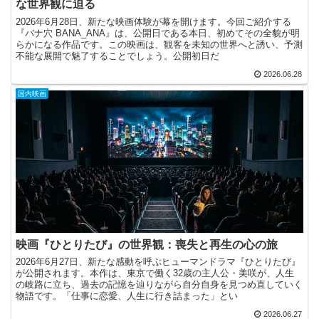
な世界観に迫る
2026年6月28日、新たな映画体験が幕を開けます。今回ご紹介する
『バナ穴 BANA_ANA』は、公開日である本日、初めてその全貌が明
らかになる作品です。この映画は、観客を未知の世界へと誘い、予測
不能な展開で魅了することでしょう。公開初日だ
2026.06.28
国内映画
映画『ひとりたび』の世界観：喪失と再生の心の旅
2026年6月27日、新たな感動を呼ぶヒューマンドラマ『ひとりたび』
が公開されます。本作は、東京で働く32歳の主人公・美咲が、人生
の岐路に立ち、過去の記憶を辿りながら自分自身を見つめ直していく
物語です。「仕事に恋愛、人生に行き詰まった」とい
2026.06.27