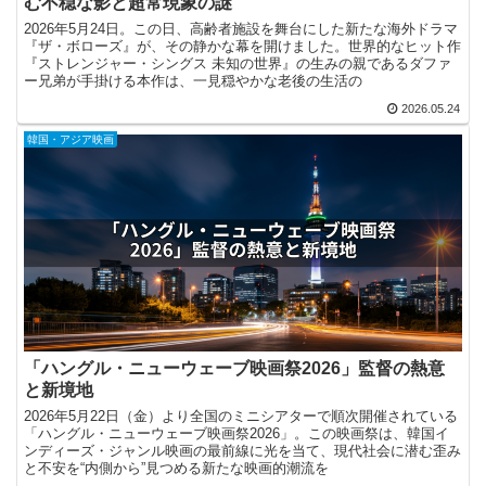
む不穏な影と超常現象の謎
2026年5月24日。この日、高齢者施設を舞台にした新たな海外ドラマ
『ザ・ボローズ』が、その静かな幕を開けました。世界的なヒット作
『ストレンジャー・シングス 未知の世界』の生みの親であるダファ
ー兄弟が手掛ける本作は、一見穏やかな老後の生活の
2026.05.24
韓国・アジア映画
「ハングル・ニューウェーブ映画祭2026」監督の熱意
と新境地
2026年5月22日（金）より全国のミニシアターで順次開催されている
「ハングル・ニューウェーブ映画祭2026」。この映画祭は、韓国イ
ンディーズ・ジャンル映画の最前線に光を当て、現代社会に潜む歪み
と不安を“内側から”見つめる新たな映画的潮流を