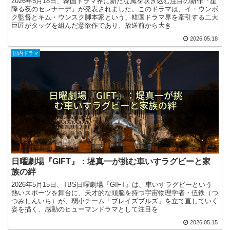
2026年5月18日、韓国ドラマ界に新たな風を吹き込む注目の新作『星
降る夜のセレナーデ』が発表されました。このドラマは、イ・ウンボ
ク監督とキム・ウンスク脚本家という、韓国ドラマ界を牽引する二大
巨匠がタッグを組んだ意欲作であり、放送前から大き
2026.05.18
国内ドラマ
日曜劇場『GIFT』：堤真一が挑む車いすラグビーと家
族の絆
2026年5月15日、TBS日曜劇場『GIFT』は、車いすラグビーという
熱いスポーツを舞台に、天才的な頭脳を持つ宇宙物理学者・伍鉄（つ
つみしんいち）が、弱小チーム「ブレイズブルズ」を立て直していく
姿を描く、感動のヒューマンドラマとして注目を
2026.05.15