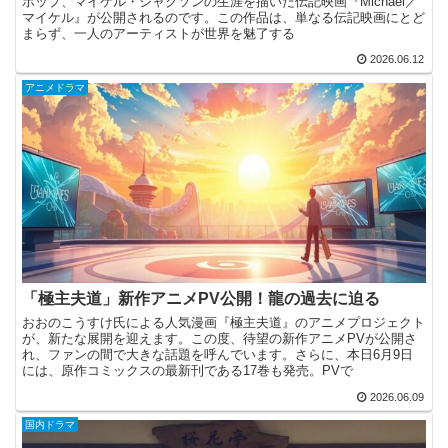
ポップ、マイケル・ジャクソンの生涯を描いた伝記映画『Michael／
マイケル』が公開されるのです。この作品は、単なる伝記映画にとど
まらず、一人のアーティストが世界を魅了する
2026.06.12
アニメドラマ
「極主夫道」新作アニメPV公開！龍の過去に迫る
おおのこうすけ氏による人気漫画『極主夫道』のアニメプロジェクト
が、新たな展開を迎えます。この度、待望の新作アニメPVが公開さ
れ、ファンの間で大きな話題を呼んでいます。さらに、本日6月9日
には、原作コミックスの最新刊である17巻も発売。PVで
2026.06.09
国内ドラマ