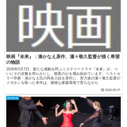
映画『未来』：湊かなえ原作、瀬々敬久監督が描く希望
の物語
2026年5月7日、新たな感動を呼ぶミステリードラマ『未来』が、つ
いにその全貌を明らかにし、観客の心を掴み始めています。ベストセ
ラー作家・湊かなえ氏の同名小説を原作に、実力派の瀬々敬久監督が
メガホンを取った本作は、複雑な家庭環境で育ちながら
2026.05.07
国内映画