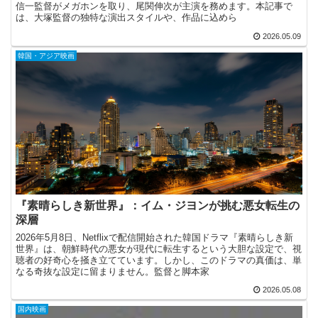
信一監督がメガホンを取り、尾関伸次が主演を務めます。本記事で
は、大塚監督の独特な演出スタイルや、作品に込めら
2026.05.09
韓国・アジア映画
『素晴らしき新世界』：イム・ジヨンが挑む悪女転生の
深層
2026年5月8日、Netflixで配信開始された韓国ドラマ『素晴らしき新
世界』は、朝鮮時代の悪女が現代に転生するという大胆な設定で、視
聴者の好奇心を掻き立てています。しかし、このドラマの真価は、単
なる奇抜な設定に留まりません。監督と脚本家
2026.05.08
国内映画