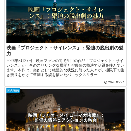
映画『プロジェクト・サイレンス』：緊迫の脱出劇の魅
力
2026年5月27日、映画ファンの間で注目の作品『プロジェクト・サイ
レンス』が、そのスリリングな展開と俳優陣の熱演で話題を呼んでい
ます。本作は、突如として絶望的な状況に陥った人々が、極限下で生
き残りをかけて奮闘する姿を描いたパニックスリラー
2026.05.27
国内映画