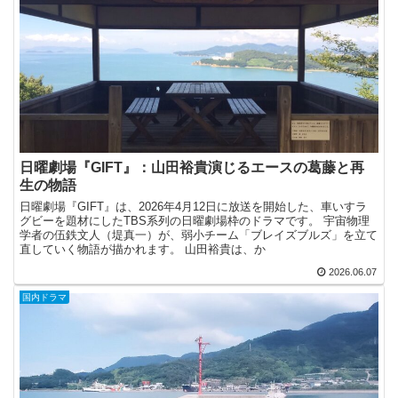
日曜劇場『GIFT』：山田裕貴演じるエースの葛藤と再
生の物語
日曜劇場『GIFT』は、2026年4月12日に放送を開始した、車いすラ
グビーを題材にしたTBS系列の日曜劇場枠のドラマです。 宇宙物理
学者の伍鉄文人（堤真一）が、弱小チーム「ブレイズブルズ」を立て
直していく物語が描かれます。 山田裕貴は、か
2026.06.07
国内ドラマ