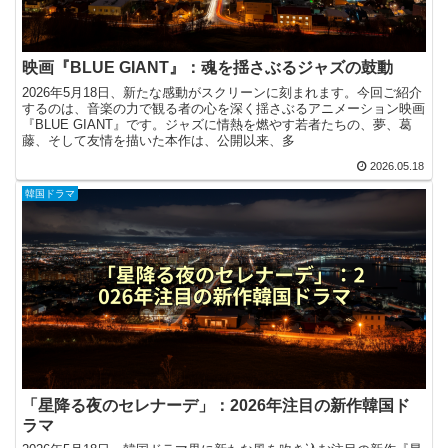
映画『BLUE GIANT』：魂を揺さぶるジャズの鼓動
2026年5月18日、新たな感動がスクリーンに刻まれます。今回ご紹介
するのは、音楽の力で観る者の心を深く揺さぶるアニメーション映画
『BLUE GIANT』です。ジャズに情熱を燃やす若者たちの、夢、葛
藤、そして友情を描いた本作は、公開以来、多
2026.05.18
韓国ドラマ
「星降る夜のセレナーデ」：2026年注目の新作韓国ド
ラマ