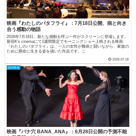
映画『わたしのバタフライ』：7月18日公開、病と向き
合う感動の物語
2026年7月18日、新たな感動を呼ぶ一作がスクリーンに登場します。
新宿K's cinemaにて1週間限定でモーニングショー上映される映画
『わたしのバタフライ』は、一人の女性が難病と闘いながら、家族の
ために懸命に生きる姿を描いた作品です。こ
2026.07.18
国内映画
映画『バナ穴 BANA_ANA』：6月28日公開の予測不能