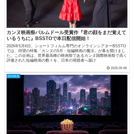
カンヌ映画祭パルムドール受賞作『君の顔をまだ覚えて
いるうちに』BSSTOで本日配信開始！
2026年5月6日、ショートフィルム専門のオンラインシアターBSSTO
では、待望の特集「カンヌの5月：短編映画の魔法」が幕を開けまし
た。この企画は、世界最高峰の映画祭であるカンヌ国際映画祭で高く
評価された短編映画の数々を、日本の視聴者へ届け
2026.05.06
国内映画