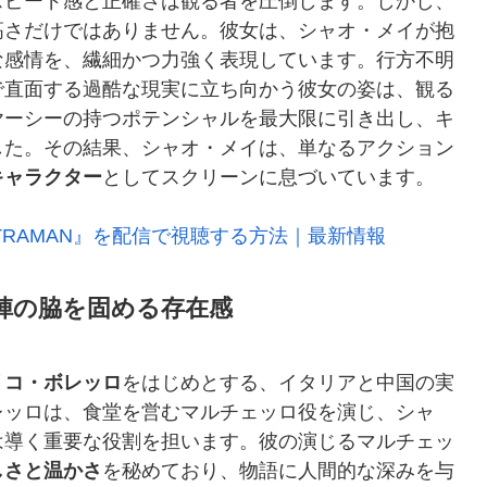
スピード感と正確さは観る者を圧倒します。しかし、
高さだけではありません。彼女は、シャオ・メイが抱
な感情を、繊細かつ力強く表現しています。行方不明
で直面する過酷な現実に立ち向かう彼女の姿は、観る
ヤーシーの持つポテンシャルを最大限に引き出し、キ
した。その結果、シャオ・メイは、単なるアクション
キャラクター
としてスクリーンに息づいています。
F ULTRAMAN』を配信で視聴する方法｜最新情報
陣の脇を固める存在感
リコ・ボレッロ
をはじめとする、イタリアと中国の実
レッロは、食堂を営むマルチェッロ役を演じ、シャ
は導く重要な役割を担います。彼の演じるマルチェッ
しさと温かさ
を秘めており、物語に人間的な深みを与