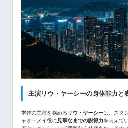
主演リウ・ヤーシーの身体能力と
本作の主演を務める
リウ・ヤーシー
は、スタ
ャオ・メイ役に
見事なまでの説得力
を与えて