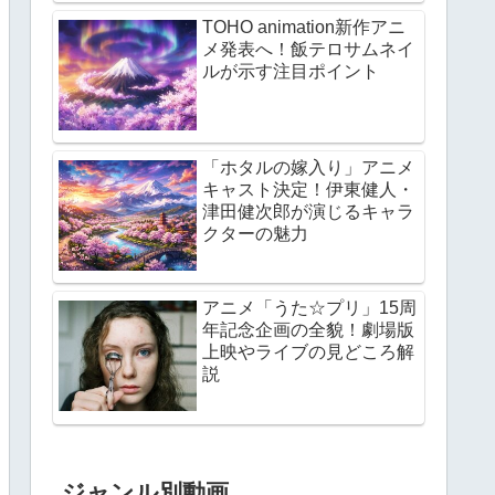
TOHO animation新作アニ
メ発表へ！飯テロサムネイ
ルが示す注目ポイント
「ホタルの嫁入り」アニメ
キャスト決定！伊東健人・
津田健次郎が演じるキャラ
クターの魅力
アニメ「うた☆プリ」15周
年記念企画の全貌！劇場版
上映やライブの見どころ解
説
ジャンル別動画