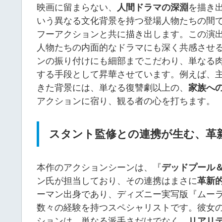
映画に留まらない、
人間ドラマの深淵
を描き
いう異なる文化背景を持つ登場人物たちの間
フーアクションと共に描き出します。この演
人物たちの内面的なドラマにも深く共感させ
ンの振り付けにも細部までこだわり、単なる
する手段として昇華させています。例えば、
きた背景には、単なる復讐劇以上の、
家族へ
アクションに宿り、観る者の心を打ちます。
スタント監修との連携が生む、革
本作のアクションシーンは、『
デッドプール
ン氏が担当しており、その連携はまさに
革新
ーマン出身であり、ディズニー実写版『ムー
数々の経験を持つスペシャリストです。彼女
ションは、単なる派手さだけでなく、
リアリ