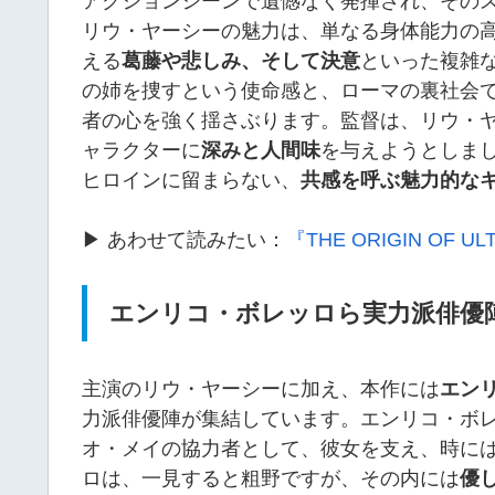
アクションシーンで遺憾なく発揮され、その
リウ・ヤーシーの魅力は、単なる身体能力の
える
葛藤や悲しみ、そして決意
といった複雑
の姉を捜すという使命感と、ローマの裏社会
者の心を強く揺さぶります。監督は、リウ・
ャラクターに
深みと人間味
を与えようとしま
ヒロインに留まらない、
共感を呼ぶ魅力的な
▶ あわせて読みたい：
『THE ORIGIN O
エンリコ・ボレッロら実力派俳優
主演のリウ・ヤーシーに加え、本作には
エン
力派俳優陣が集結しています。エンリコ・ボ
オ・メイの協力者として、彼女を支え、時に
ロは、一見すると粗野ですが、その内には
優