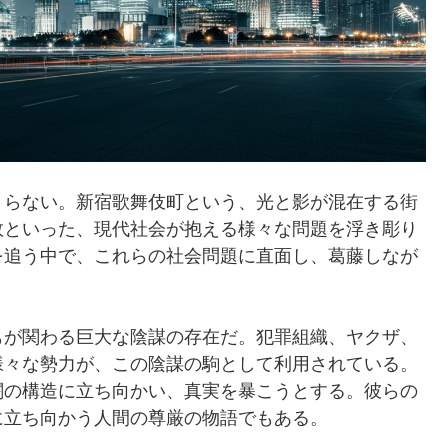
まらない。新宿歌舞伎町という、光と影が混在する街
敗といった、現代社会が抱える様々な問題を浮き彫り
を追う中で、これらの社会問題に直面し、葛藤しなが
もが関わる巨大な陰謀の存在だ。犯罪組織、ヤクザ、
様々な勢力が、この陰謀の駒として利用されている。
闇の構造に立ち向かい、真実を暴こうとする。彼らの
に立ち向かう人間の尊厳の物語でもある。