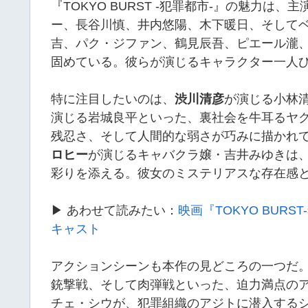
『TOKYO BURST -犯罪都市-』の魅力
ー、長谷川慎、井内悠陽、木下暖日、そして
吉、パク・ジファン、鶴見辰吾、ピエール瀧
固めている。彼らが演じるキャラクター一人
特に注目したいのは、
渋川清彦
が演じる小林
演じる岩城良平といった、裏社会を牛耳るヤ
残忍さ、そして人間的な弱さが巧みに描かれ
ロヒー
が演じるキャバクラ嬢・吉井みゆきは
彩りを添える。彼女のミステリアスな存在感
▶ あわせて読みたい：
映画『TOKYO BUR
キャスト
アクションシーンも本作の見どころの一つだ
銃撃戦、そして肉弾戦といった、迫力満点の
チェ・シウが、犯罪組織のアジトに潜入する