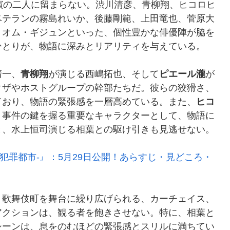
は、主演の二人に留まらない。渋川清彦、青柳翔、ヒコロヒ
ベテランの霧島れいか、後藤剛範、上田竜也、菅原大
、オム・ギジュンといった、個性豊かな俳優陣が脇を
ひとりが、物語に深みとリアリティを与えている。
清一、
青柳翔
が演じる西嶋拓也、そして
ピエール瀧
が
クザやホストグループの幹部たちだ。彼らの狡猾さ、
ており、物語の緊張感を一層高めている。また、
ヒコ
、事件の鍵を握る重要なキャラクターとして、物語に
と、水上恒司演じる相葉との駆け引きも見逃せない。
ST-犯罪都市-』：5月29日公開！あらすじ・見どころ・
。歌舞伎町を舞台に繰り広げられる、カーチェイス、
アクションは、観る者を飽きさせない。特に、相葉と
シーンは、息をのむほどの緊張感とスリルに満ちてい