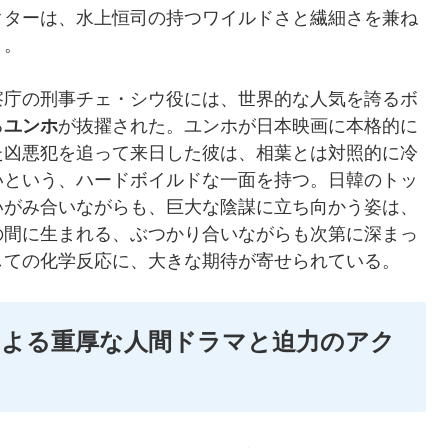
クターは、水上恒司の持つワイルドさと繊細さを兼ね
う。
察庁の刑事チェ・シウ役には、世界的な人気を誇るボ
る
ユンホ
が抜擢された。ユンホが日本映画に本格的に
た凶悪犯を追って来日した彼は、相葉とは対照的に冷
いという、ハードボイルドな一面を持つ。日韓のトッ
いがみ合いながらも、巨大な陰謀に立ち向かう姿は、
の間に生まれる、ぶつかり合いながらも次第に深まっ
しての化学反応に、大きな期待が寄せられている。
による重厚な人間ドラマと迫力のアク