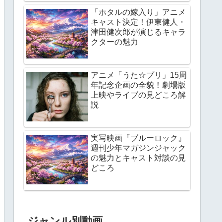
「ホタルの嫁入り」アニメ
キャスト決定！伊東健人・
津田健次郎が演じるキャラ
クターの魅力
アニメ「うた☆プリ」15周
年記念企画の全貌！劇場版
上映やライブの見どころ解
説
実写映画『ブルーロック』
週刊少年マガジンジャック
の魅力とキャスト対談の見
どころ
ジャンル別動画