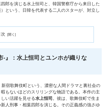
葉四郎を演じる水上恒司と、韓国警察庁から来日した
起）という、日韓を代表する二人のスターが、対立し
。
目次
犯罪都市-』：水上恒司とユンホが織りな
、東京・新宿歌舞伎町という、濃密な人間ドラマと裏社会の
く暇もないほどのスリリングな物語である。本作の主
ましい活躍を見せる
水上恒司
。彼は、歌舞伎町で生ま
つ新人刑事・相葉四郎を演じる。その正義感の強さゆ