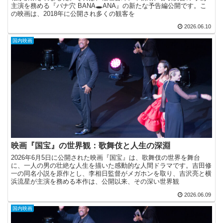
主演を務める『バナ穴 BANA🕳️ANA』の新たな予告編公開です。こ
の映画は、2018年に公開され多くの観客を
2026.06.10
国内映画
映画『国宝』の世界観：歌舞伎と人生の深淵
2026年6月5日に公開された映画『国宝』は、歌舞伎の世界を舞台
に、一人の男の壮絶な人生を描いた感動的な人間ドラマです。吉田修
一の同名小説を原作とし、李相日監督がメガホンを取り、吉沢亮と横
浜流星が主演を務める本作は、公開以来、その深い世界観
2026.06.09
国内映画