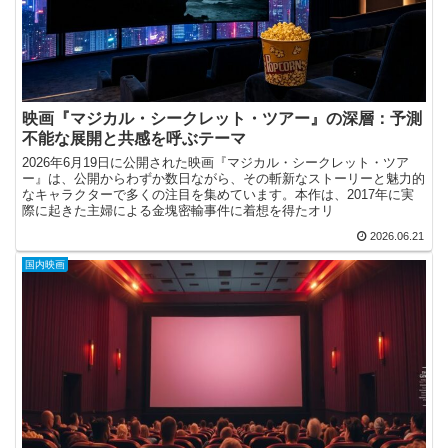
映画『マジカル・シークレット・ツアー』の深層：予測
不能な展開と共感を呼ぶテーマ
2026年6月19日に公開された映画『マジカル・シークレット・ツア
ー』は、公開からわずか数日ながら、その斬新なストーリーと魅力的
なキャラクターで多くの注目を集めています。本作は、2017年に実
際に起きた主婦による金塊密輸事件に着想を得たオリ
2026.06.21
国内映画