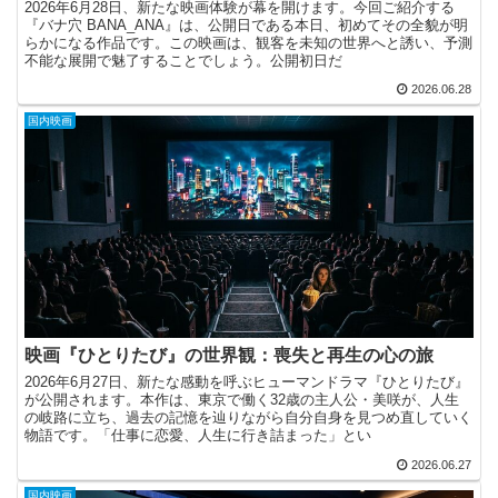
2026年6月28日、新たな映画体験が幕を開けます。今回ご紹介する
『バナ穴 BANA_ANA』は、公開日である本日、初めてその全貌が明
らかになる作品です。この映画は、観客を未知の世界へと誘い、予測
不能な展開で魅了することでしょう。公開初日だ
2026.06.28
国内映画
映画『ひとりたび』の世界観：喪失と再生の心の旅
2026年6月27日、新たな感動を呼ぶヒューマンドラマ『ひとりたび』
が公開されます。本作は、東京で働く32歳の主人公・美咲が、人生
の岐路に立ち、過去の記憶を辿りながら自分自身を見つめ直していく
物語です。「仕事に恋愛、人生に行き詰まった」とい
2026.06.27
国内映画