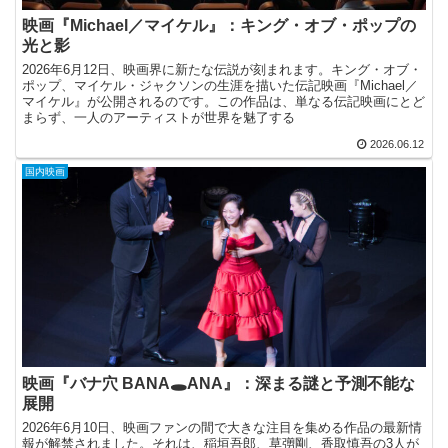
映画『Michael／マイケル』：キング・オブ・ポップの
光と影
2026年6月12日、映画界に新たな伝説が刻まれます。キング・オブ・
ポップ、マイケル・ジャクソンの生涯を描いた伝記映画『Michael／
マイケル』が公開されるのです。この作品は、単なる伝記映画にとど
まらず、一人のアーティストが世界を魅了する
2026.06.12
国内映画
映画『バナ穴 BANA🕳️ANA』：深まる謎と予測不能な
展開
2026年6月10日、映画ファンの間で大きな注目を集める作品の最新情
報が解禁されました。それは、稲垣吾郎、草彅剛、香取慎吾の3人が