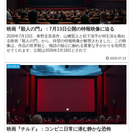
映画『殺人の門』：7月13日公開の特報映像に迫る
2026年7月13日、東野圭吾原作、山﨑賢人と松下洸平がW主演を務め
る映画『殺人の門』から、待望の特報映像が解禁されました。この映
像は、作品の世界観と、物語の核心に触れる重要な手がかりを垣間見
せてくれます。公開は2026年2月19日とされて
2026.07.13
国内映画
映画『チルド』：コンビニ日常に潜む静かな恐怖