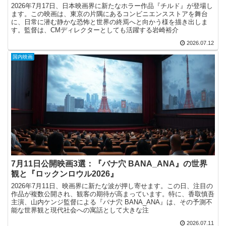
2026年7月17日、日本映画界に新たなホラー作品『チルド』が登場し
ます。この映画は、東京の片隅にあるコンビニエンスストアを舞台
に、日常に潜む静かな恐怖と世界の終焉へと向かう様を描き出しま
す。監督は、CMディレクターとしても活躍する岩崎裕介
2026.07.12
国内映画
7月11日公開映画3選：『バナ穴 BANA_ANA』の世界
観と『ロックンロウル2026』
2026年7月11日、映画界に新たな波が押し寄せます。この日、注目の
作品が複数公開され、観客の期待が高まっています。特に、香取慎吾
主演、山内ケンジ監督による『バナ穴 BANA_ANA』は、その予測不
能な世界観と現代社会への寓話として大きな注
2026.07.11