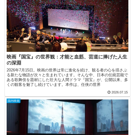
映画『国宝』の世界観：才能と血筋、芸道に捧げた人生
の深淵
2026年7月15日。映画の世界は常に進化を続け、観る者の心を揺さぶ
る新たな物語が次々と生まれています。そんな中、日本の伝統芸能で
ある歌舞伎を題材にした壮大な人間ドラマ『国宝』が、公開以来、多
くの観客を魅了し続けています。本作は、任侠の世界
2026.07.15
国内映画