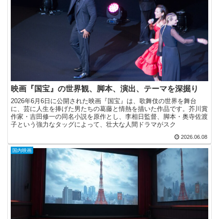
映画『国宝』の世界観、脚本、演出、テーマを深掘り
2026年6月6日に公開された映画『国宝』は、歌舞伎の世界を舞台
に、芸に人生を捧げた男たちの葛藤と情熱を描いた作品です。芥川賞
作家・吉田修一の同名小説を原作とし、李相日監督、脚本・奥寺佐渡
子という強力なタッグによって、壮大な人間ドラマがスク
2026.06.08
国内映画