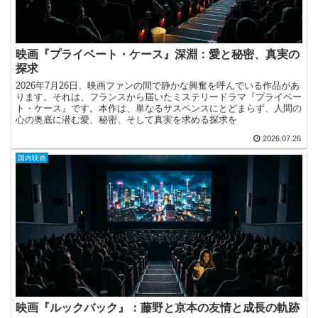
映画『プライベート・ケース』深淵：愛と秘密、真実の
探求
2026年7月26日、映画ファンの間で静かな興奮を呼んでいる作品があ
ります。それは、フランスから届いたミステリードラマ『プライベー
ト・ケース』です。本作は、単なるサスペンスにとどまらず、人間の
心の奥底に潜む愛、秘密、そして真実を求める探求を
2026.07.26
国内映画
映画『ルックバック』：藤野と京本の友情と成長の軌跡