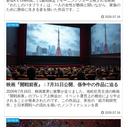
新宿K's cinemaにて1週間限定でモーニングショー上映される映画
『わたしのバタフライ』は、一人の女性が難病と闘いながら、家族の
ために懸命に生きる姿を描いた作品です。こ
2026.07.18
国内映画
映画『開戦前夜』：7月31日公開、係争中の作品に迫る
2026年7月16日、映画業界に衝撃が走りました。池松壮亮主演の映画
『開戦前夜』のプレミア上映会が、イベント運営上の都合により中止
されることが発表されたのです。この作品は、実在の「総力戦研究
所」と日米開戦への流れを描いたノンフィクションを原
2026.07.16
国内映画