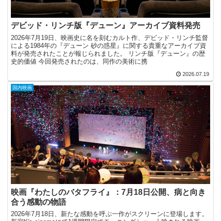
デビッド・リンチ版『デューン』アーカイブ資料発売
2026年7月19日、映画史に名を刻むカルト作、デビッド・リンチ監督
による1984年の『デューン 砂の惑星』に関する貴重なアーカイブ資
料が発売されたことが報じられました。 リンチ版『デューン』の歴
史的価値 今回発売されたのは、同作の美術に携
2026.07.19
国内映画
映画『わたしのバタフライ』：7月18日公開、病と向き
合う感動の物語
2026年7月18日、新たな感動を呼ぶ一作がスクリーンに登場します。