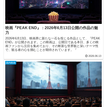
映画『PEAK END』：2026年6月13日公開の作品の魅
力
2026年6月13日、映画界に新たな一石を投じる作品として、『PEAK
END』が公開されます。この映画は、公開日である本日、多くの映
画ファンから注目を集めており、その斬新な世界観と深いテーマ性
で、観る者の心を掴むことが期待されています。『
2026.06.13
国内映画