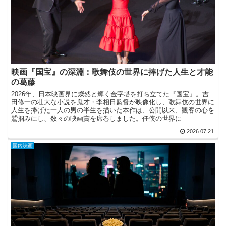
映画『国宝』の深淵：歌舞伎の世界に捧げた人生と才能
の葛藤
2026年、日本映画界に燦然と輝く金字塔を打ち立てた『国宝』。吉
田修一の壮大な小説を鬼才・李相日監督が映像化し、歌舞伎の世界に
人生を捧げた一人の男の半生を描いた本作は、公開以来、観客の心を
鷲掴みにし、数々の映画賞を席巻しました。任侠の世界に
2026.07.21
国内映画