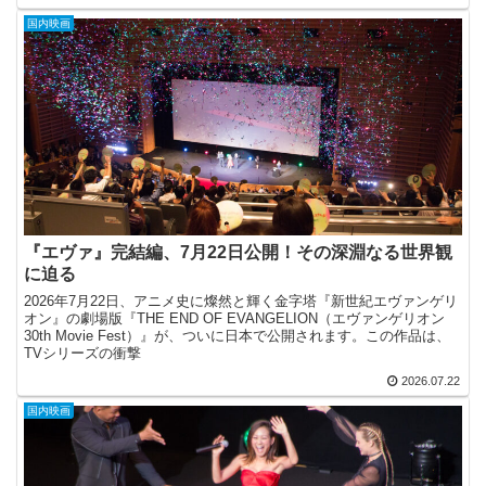
国内映画
『エヴァ』完結編、7月22日公開！その深淵なる世界観
に迫る
2026年7月22日、アニメ史に燦然と輝く金字塔『新世紀エヴァンゲリ
オン』の劇場版『THE END OF EVANGELION（エヴァンゲリオン
30th Movie Fest）』が、ついに日本で公開されます。この作品は、
TVシリーズの衝撃
2026.07.22
国内映画