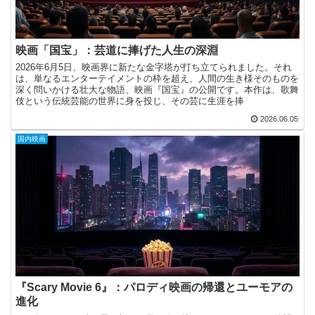
映画「国宝」：芸道に捧げた人生の深淵
2026年6月5日、映画界に新たな金字塔が打ち立てられました。それ
は、単なるエンターテイメントの枠を超え、人間の生き様そのものを
深く問いかける壮大な物語、映画『国宝』の公開です。本作は、歌舞
伎という伝統芸能の世界に身を投じ、その芸に生涯を捧
2026.06.05
国内映画
『Scary Movie 6』：パロディ映画の帰還とユーモアの
進化