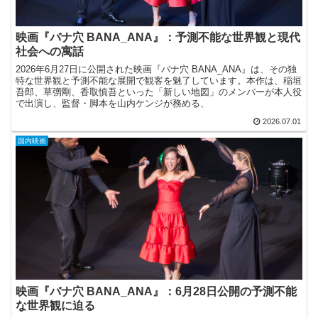
映画『バナ穴 BANA_ANA』：予測不能な世界観と現代
社会への寓話
2026年6月27日に公開された映画『バナ穴 BANA_ANA』は、その独
特な世界観と予測不能な展開で観客を魅了しています。本作は、稲垣
吾郎、草彅剛、香取慎吾といった「新しい地図」のメンバーが本人役
で出演し、監督・脚本を山内ケンジが務める、
2026.07.01
国内映画
映画『バナ穴 BANA_ANA』：6月28日公開の予測不能
な世界観に迫る