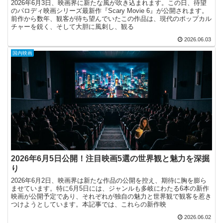
2026年6月3日、映画界に新たな風が吹き込まれます。この日、待望
のパロディ映画シリーズ最新作『Scary Movie 6』が公開されます。
前作から数年、観客が待ち望んでいたこの作品は、現代のポップカル
チャーを鋭く、そして大胆に風刺し、観る
2026.06.03
国内映画
2026年6月5日公開！注目映画5選の世界観と魅力を深掘
り
2026年6月2日、映画界は新たな作品の公開を控え、期待に胸を膨ら
ませています。特に6月5日には、ジャンルも多岐にわたる6本の新作
映画が公開予定であり、それぞれが独自の魅力と世界観で観客を惹き
つけようとしています。本記事では、これらの新作映
2026.06.02