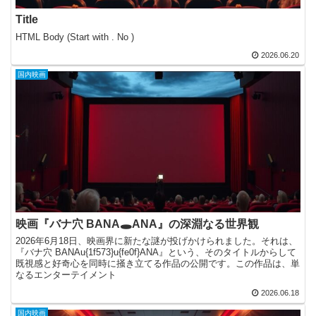
Title
HTML Body (Start with . No )
2026.06.20
国内映画
映画『バナ穴 BANA🕳️ANA』の深淵なる世界観
2026年6月18日、映画界に新たな謎が投げかけられました。それは、
『バナ穴 BANAu{1f573}u{fe0f}ANA』という、そのタイトルからして
既視感と好奇心を同時に掻き立てる作品の公開です。この作品は、単
なるエンターテイメント
2026.06.18
国内映画