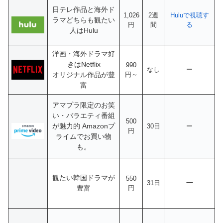
日テレ作品と海外ド
1,026
2週
Huluで視聴す
ラマどちらも観たい
円
間
る
人はHulu
洋画・海外ドラマ好
きはNetflix
990
なし
ー
オリジナル作品が豊
円～
富
アマプラ限定のお笑
い・バラエティ番組
500
が魅力的
Amazonプ
30日
ー
円
ライムでお買い物
も。
観たい韓国ドラマが
550
ー
31日
豊富
円