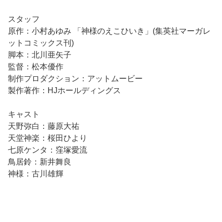
スタッフ
原作：小村あゆみ 「神様のえこひいき」(集英社マーガレ
ットコミックス刊)
脚本：北川亜矢子
監督：松本優作
制作プロダクション：アットムービー
製作著作：HJホールディングス
キャスト
天野弥白：藤原大祐
天堂神楽：桜田ひより
七原ケンタ：窪塚愛流
鳥居鈴：新井舞良
神様：古川雄輝