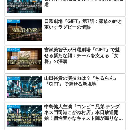
慮
日曜劇場『GIFT』第7話：家族の絆と
国内ドラマ
車いすラグビーの情熱
吉瀬美智子が日曜劇場『GIFT』で魅
国内ドラマ
せる新たな顔：チームを支える「女
将」の深層
山田裕貴の演技力は？『ちるらん』
国内ドラマ
『GIFT』で魅せる新境地
中島健人主演『コンビニ兄弟 テンダ
国内ドラマ
ネス門司港こがね村店』本日放送開
始！個性豊かなキャスト陣が織りなす
人間模様