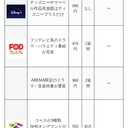
ディズニーやマーベ
990
ル作品見放題はディ
なし
ー
円
ズニープラスだけ
フジテレビ系のドラ
976
2週
マ・バラエティ番組
ー
円
間
が充実
ABEMA限定のドラ
960
2週
ー
マ・音楽特番が豊富
円
間
コースが3種類
NHKオンデマンドが
550
初月