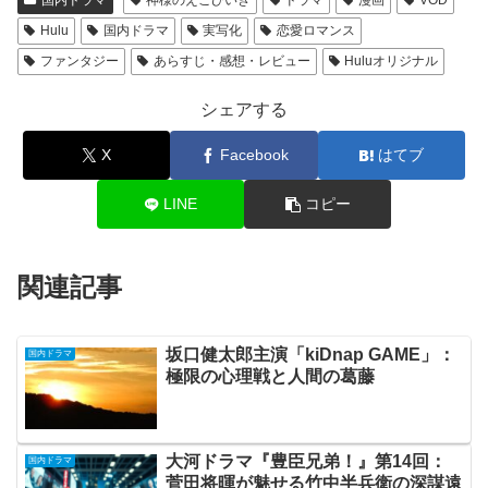
国内ドラマ
神様のえこひいき
ドラマ
漫画
VOD
Hulu
国内ドラマ
実写化
恋愛ロマンス
ファンタジー
あらすじ・感想・レビュー
Huluオリジナル
シェアする
X
Facebook
はてブ
LINE
コピー
関連記事
坂口健太郎主演「kiDnap GAME」：
国内ドラマ
極限の心理戦と人間の葛藤
大河ドラマ『豊臣兄弟！』第14回：
国内ドラマ
菅田将暉が魅せる竹中半兵衛の深謀遠