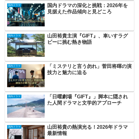
国内ドラマの深化と挑戦：2026年を
国内ドラマ
見据えた作品傾向と見どころ
山田裕貴主演『GIFT』、車いすラグ
国内ドラマ
ビーに挑む熱き物語
「ミステリと言う勿れ」菅田将暉の演
国内ドラマ
技力と魅力に迫る
「日曜劇場『GIFT』」脚本に隠され
国内ドラマ
た人間ドラマと文学的アプローチ
山田裕貴の熱演光る！2026年ドラマ
国内ドラマ
最新情報