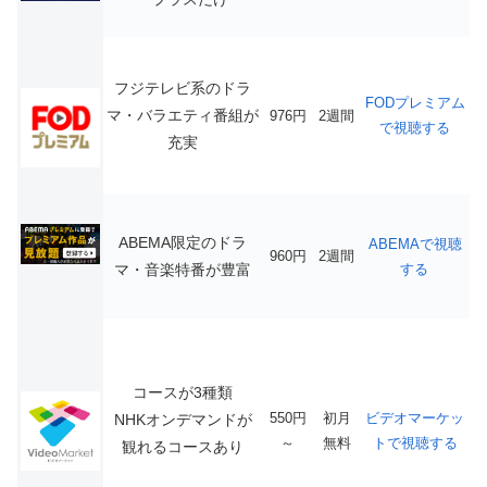
フジテレビ系のドラ
FODプレミアム
マ・バラエティ番組が
976円
2週間
で視聴する
充実
ABEMA限定のドラ
ABEMAで視聴
960円
2週間
マ・音楽特番が豊富
する
コースが3種類
550円
初月
ビデオマーケッ
NHKオンデマンドが
～
無料
トで視聴する
観れるコースあり