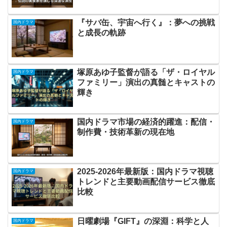
『サバ缶、宇宙へ行く』：夢への挑戦
国内ドラマ
と成長の軌跡
塚原あゆ子監督が語る「ザ・ロイヤル
国内ドラマ
ファミリー」演出の真髄とキャストの
輝き
国内ドラマ市場の経済的躍進：配信・
国内ドラマ
制作費・技術革新の現在地
2025-2026年最新版：国内ドラマ視聴
国内ドラマ
トレンドと主要動画配信サービス徹底
比較
日曜劇場『GIFT』の深淵：科学と人
国内ドラマ