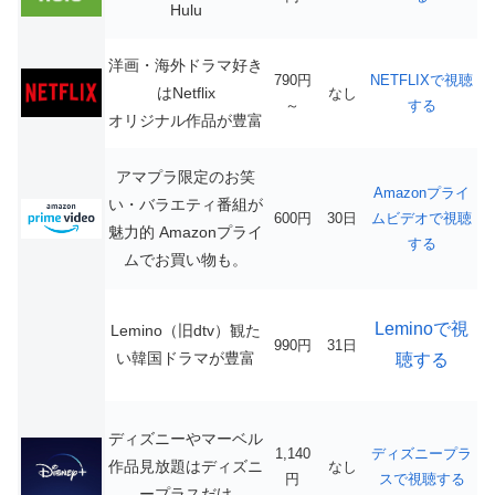
Hulu
洋画・海外ドラマ好き
790円
NETFLIXで視聴
はNetflix
なし
～
する
オリジナル作品が豊富
アマプラ限定のお笑
Amazonプライ
い・バラエティ番組が
600円
30日
ムビデオで視聴
魅力的
Amazonプライ
する
ムでお買い物も。
Leminoで視
Lemino（旧dtv）観た
990円
31日
い韓国ドラマが豊富
聴する
ディズニーやマーベル
1,140
ディズニープラ
作品見放題はディズニ
なし
円
スで視聴する
ープラスだけ