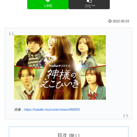
LINE
コピー
2022.05.03
画像：
https://natalie.mu/comic/news/466855
目次