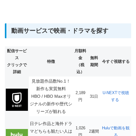
動画サービスで映画・ドラマを探す
配信サービ
月額料
ス
金
無料
特徴
今すぐ視聴する
クリックで
（税
期間
詳細
込）
見放題作品数No.1！
新作も実質無料
2,189
U-NEXTで視聴
HBO / HBO Maxオリ
31日
円
する
ジナルの新作や歴代シ
リーズが観れる
日テレ作品と海外ドラ
1,026
Huluで動画を観
マどちらも観たい人は
2週間
円
る