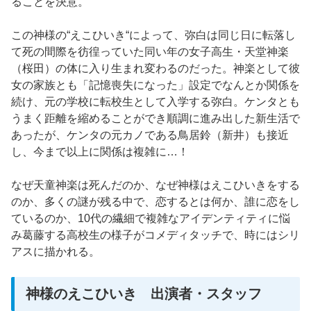
ることを決意。
この神様の“えこひいき“によって、弥白は同じ日に転落し
て死の間際を彷徨っていた同い年の女子高生・天堂神楽
（桜田）の体に入り生まれ変わるのだった。神楽として彼
女の家族とも「記憶喪失になった」設定でなんとか関係を
続け、元の学校に転校生として入学する弥白。ケンタとも
うまく距離を縮めることができ順調に進み出した新生活で
あったが、ケンタの元カノである鳥居鈴（新井）も接近
し、今まで以上に関係は複雑に…！
なぜ天童神楽は死んだのか、なぜ神様はえこひいきをする
のか、多くの謎が残る中で、恋するとは何か、誰に恋をし
ているのか、10代の繊細で複雑なアイデンティティに悩
み葛藤する高校生の様子がコメディタッチで、時にはシリ
アスに描かれる。
神様のえこひいき 出演者・スタッフ