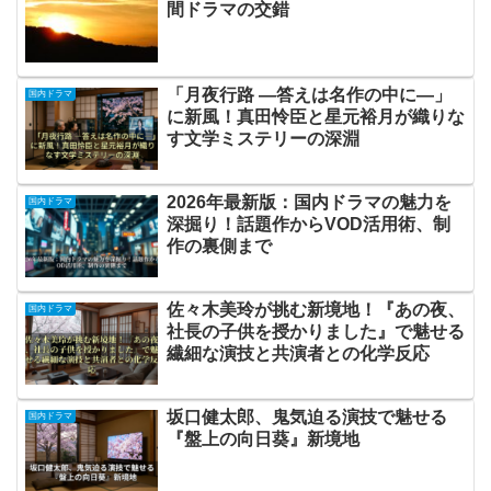
間ドラマの交錯
「月夜行路 ―答えは名作の中に―」
国内ドラマ
に新風！真田怜臣と星元裕月が織りな
す文学ミステリーの深淵
2026年最新版：国内ドラマの魅力を
国内ドラマ
深掘り！話題作からVOD活用術、制
作の裏側まで
佐々木美玲が挑む新境地！『あの夜、
国内ドラマ
社長の子供を授かりました』で魅せる
繊細な演技と共演者との化学反応
坂口健太郎、鬼気迫る演技で魅せる
国内ドラマ
『盤上の向日葵』新境地