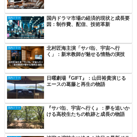
国内ドラマ市場の経済的現状と成長要
国内ドラマ
因：制作費、配信、技術革新
北村匠海主演「サバ缶、宇宙へ行
国内ドラマ
く」：新米教師が魅せる情熱の演技
日曜劇場『GIFT』：山田裕貴演じる
国内ドラマ
エースの葛藤と再生の物語
『サバ缶、宇宙へ行く』：夢を追いか
国内ドラマ
ける高校生たちの軌跡と成長の物語