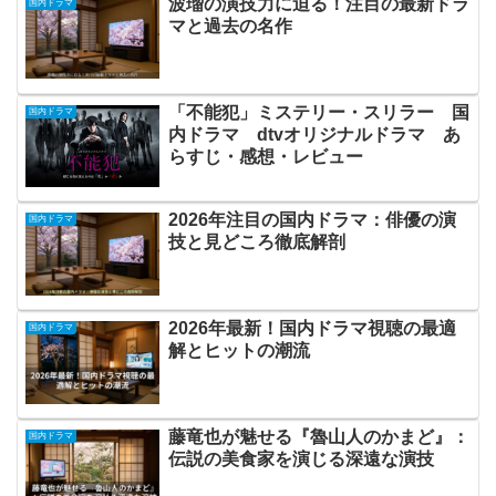
波瑠の演技力に迫る！注目の最新ドラ
国内ドラマ
マと過去の名作
「不能犯」ミステリー・スリラー 国
国内ドラマ
内ドラマ dtvオリジナルドラマ あ
らすじ・感想・レビュー
2026年注目の国内ドラマ：俳優の演
国内ドラマ
技と見どころ徹底解剖
2026年最新！国内ドラマ視聴の最適
国内ドラマ
解とヒットの潮流
藤竜也が魅せる『魯山人のかまど』：
国内ドラマ
伝説の美食家を演じる深遠な演技