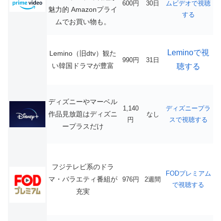
600円
30日
ムビデオで視聴
魅力的
Amazonプライ
する
ムでお買い物も。
Leminoで視
Lemino（旧dtv）観た
990円
31日
い韓国ドラマが豊富
聴する
ディズニーやマーベル
1,140
ディズニープラ
作品見放題はディズニ
なし
円
スで視聴する
ープラスだけ
フジテレビ系のドラ
FODプレミアム
マ・バラエティ番組が
976円
2週間
で視聴する
充実