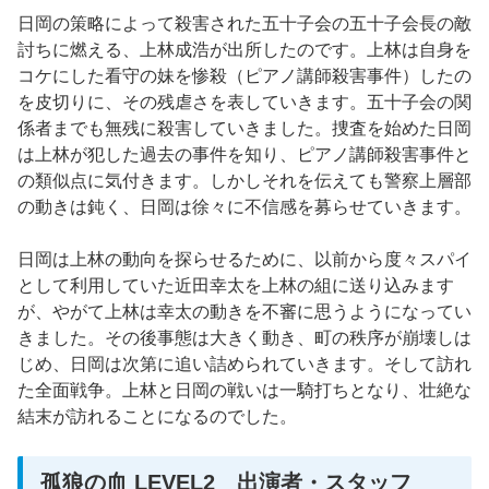
日岡の策略によって殺害された五十子会の五十子会長の敵
討ちに燃える、上林成浩が出所したのです。上林は自身を
コケにした看守の妹を惨殺（ピアノ講師殺害事件）したの
を皮切りに、その残虐さを表していきます。五十子会の関
係者までも無残に殺害していきました。捜査を始めた日岡
は上林が犯した過去の事件を知り、ピアノ講師殺害事件と
の類似点に気付きます。しかしそれを伝えても警察上層部
の動きは鈍く、日岡は徐々に不信感を募らせていきます。
日岡は上林の動向を探らせるために、以前から度々スパイ
として利用していた近田幸太を上林の組に送り込みます
が、やがて上林は幸太の動きを不審に思うようになってい
きました。その後事態は大きく動き、町の秩序が崩壊しは
じめ、日岡は次第に追い詰められていきます。そして訪れ
た全面戦争。上林と日岡の戦いは一騎打ちとなり、壮絶な
結末が訪れることになるのでした。
孤狼の血 LEVEL2 出演者・スタッフ