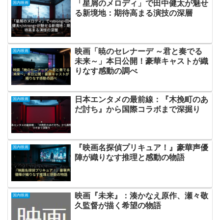
「星屑のメロディ」で田中健太が魅せ
国内映画
る新境地：期待高まる演技の深層
映画「暁のセレナーデ ～君と奏でる
国内映画
未来～」本日公開！豪華キャストが織
りなす感動の調べ
日本エンタメの最前線：『木挽町のあ
国内映画
だ討ち』から国際コラボまで深掘り
『映画名探偵プリキュア！』豪華声優
国内映画
陣が織りなす推理と感動の物語
映画『未来』：湊かなえ原作、瀬々敬
国内映画
久監督が描く希望の物語