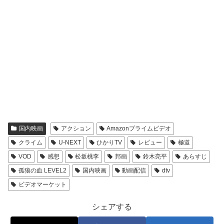
国内映画
アクション
Amazonプライムビデオ
クライム
U-NEXT
ひかりTV
レビュー
極道
VOD
感想
松坂桃李
邦画
鈴木亮平
あらすじ
孤狼の血 LEVEL2
国内映画
動画配信
dtv
ビデオマーケット
シェアする