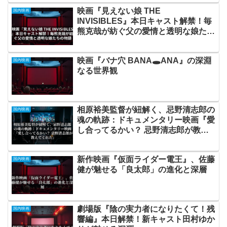
映画『見えない娘 THE
国内映画
INVISIBLES』本日キャスト解禁！毎
熊克哉が紡ぐ父の愛情と透明な娘たち
の物語
映画『バナ穴 BANA🕳️ANA』の深淵
国内映画
なる世界観
相原裕美監督が紐解く、忌野清志郎の
国内映画
魂の軌跡：ドキュメンタリー映画『愛
し合ってるかい？ 忌野清志郎が教え
てくれた』
新作映画『仮面ライダー電王』、佐藤
国内映画
健が魅せる「良太郎」の進化と深層
劇場版『陰の実力者になりたくて！残
国内映画
響編』本日解禁！新キャスト田村ゆか