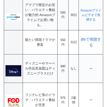
アマプラ限定のお笑
い・バラエティ番組
Amazonプライ
500
が魅力的
Amazonプ
30日
ムビデオで視
円
聴する
ライムでお買い物
も。
dtvで視聴す
観たい韓国ドラマが
550
31日
豊富
円
る
ディズニーやマーベ
990
ル作品見放題はディ
なし
ー
円
ズニープラスだけ
フジテレビ系のドラ
976
2週
マ・バラエティ番組
ー
円
間
が充実