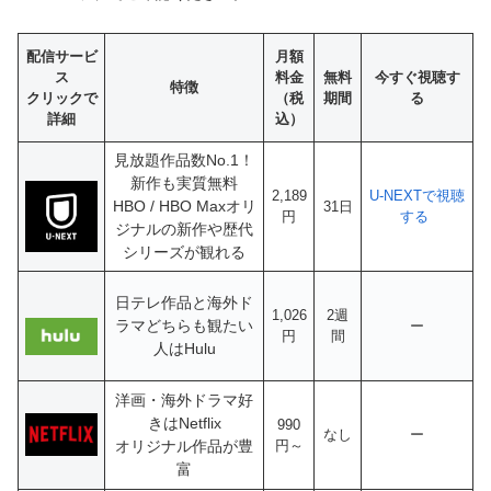
配信サービ
月額
ス
料金
無料
今すぐ視聴す
特徴
クリックで
（税
期間
る
詳細
込）
見放題作品数No.1！
新作も実質無料
2,189
U-NEXTで視聴
HBO / HBO Maxオリ
31日
円
する
ジナルの新作や歴代
シリーズが観れる
日テレ作品と海外ド
1,026
2週
ラマどちらも観たい
ー
円
間
人はHulu
洋画・海外ドラマ好
きはNetflix
990
なし
ー
オリジナル作品が豊
円～
富