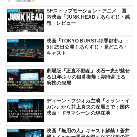
SFストップモーション・アニメ 国
国内映画
内映画「JUNK HEAD」あらすじ・感
想・レビュー
映画『TOKYO BURST-犯罪都市-』：
国内映画
5月29日公開！あらすじ・見どころ・
キャスト
劇場版『正直不動産』吹石一恵が魅せ
国内映画
る11年ぶりの銀幕復帰：期待高まる
演技の深層
ディーン・フジオカ主演『オラン・イ
国内映画
カン』から井上真央の深層まで：国内
映画・ドラマシーンの現在地
映画『無用の人』キャスト解禁！蒼井
国内映画
優とイッセー尾形が織りなす父娘の深