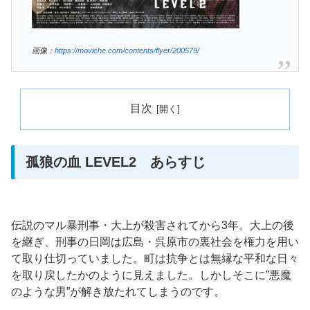
画像：
https://moviche.com/contents/flyer/200579/
目次
孤狼の血 LEVEL2 あらすじ
伝説のマル暴刑事・大上が殺害されてから3年。大上の後
を継ぎ、刑事の日岡は広島・呉原市の裏社会を権力を用い
て取り仕切っていました。町は抗争とは無縁な平和な日々
を取り戻したかのように見えました。しかしそこに”悪魔
のような男”が解き放たれてしまうのです。