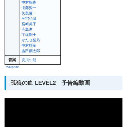
中村梅雀
滝藤賢一
矢島健一
三宅弘城
宮崎美子
寺島進
宇梶剛士
かたせ梨乃
中村獅童
吉田鋼太郎
音楽
安川午朗
Wikipedia
孤狼の血 LEVEL2 予告編動画