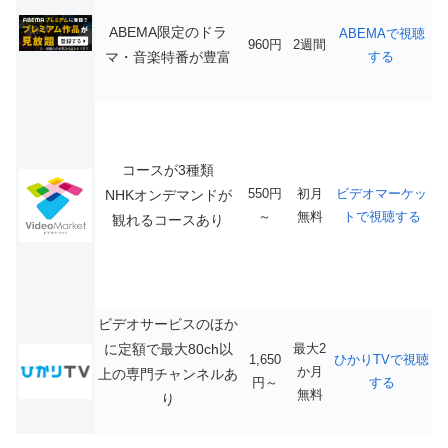
ABEMA限定のドラ
ABEMAで視聴
960円
2週間
マ・音楽特番が豊富
する
コースが3種類
550円
初月
ビデオマーケッ
NHKオンデマンドが
～
無料
トで視聴する
観れるコースあり
ビデオサービスのほか
に定額で最大80ch以
最大2
1,650
ひかりTVで視聴
か月
上の専門チャンネルあ
円～
する
無料
り