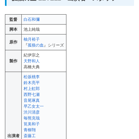
監督
白石和彌
脚本
池上純哉
柚月裕子
原作
『
孤狼の血
』シリーズ
紀伊宗之
製作
天野和人
高橋大典
松坂桃李
鈴木亮平
村上虹郎
西野七瀬
音尾琢真
早乙女太一
渋川清彦
毎熊克哉
筧美和子
青柳翔
出演者
斎藤工