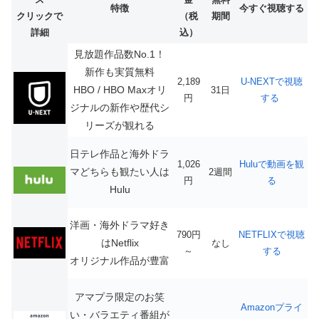
特徴
今すぐ視聴する
クリックで
（税
期間
詳細
込）
見放題作品数No.1！
新作も実質無料
2,189
U-NEXTで視聴
HBO / HBO Maxオリ
31日
円
する
ジナルの新作や歴代シ
リーズが観れる
日テレ作品と海外ドラ
1,026
Huluで動画を観
マどちらも観たい人は
2週間
円
る
Hulu
洋画・海外ドラマ好き
790円
NETFLIXで視聴
はNetflix
なし
～
する
オリジナル作品が豊富
アマプラ限定のお笑
Amazonプライ
い・バラエティ番組が