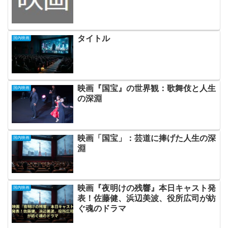
タイトル
国内映画
映画『国宝』の世界観：歌舞伎と人生
国内映画
の深淵
映画「国宝」：芸道に捧げた人生の深
国内映画
淵
映画『夜明けの残響』本日キャスト発
国内映画
表！佐藤健、浜辺美波、役所広司が紡
ぐ魂のドラマ