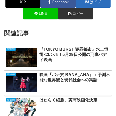
X
Facebook
はてブ
LINE
コピー
関連記事
『TOKYO BURST 犯罪都市』水上恒
国内映画
司×ユンホ！5月29日公開の刑事バデ
ィ映画
映画『バナ穴 BANA_ANA』：予測不
国内映画
能な世界観と現代社会への寓話
はたらく細胞、実写映画化決定
国内映画