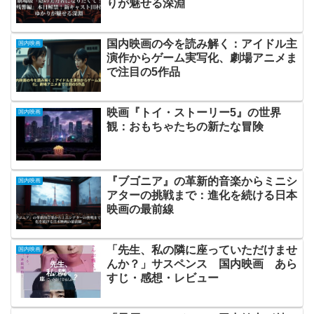
りが魅せる深淵
国内映画の今を読み解く：アイドル主
国内映画
演作からゲーム実写化、劇場アニメま
で注目の5作品
映画『トイ・ストーリー5』の世界
国内映画
観：おもちゃたちの新たな冒険
『ブゴニア』の革新的音楽からミニシ
国内映画
アターの挑戦まで：進化を続ける日本
映画の最前線
「先生、私の隣に座っていただけませ
国内映画
んか？」サスペンス 国内映画 あら
すじ・感想・レビュー