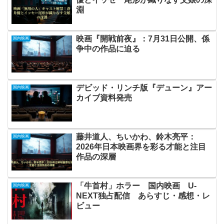
淵
映画『開戦前夜』：7月31日公開、係
国内映画
争中の作品に迫る
デビッド・リンチ版『デューン』アー
国内映画
カイブ資料発売
藤井道人、ちいかわ、鈴木亮平：
国内映画
2026年日本映画界を彩る才能と注目
作品の深層
「牛首村」ホラー 国内映画 U-
国内映画
NEXT独占配信 あらすじ・感想・レ
ビュー