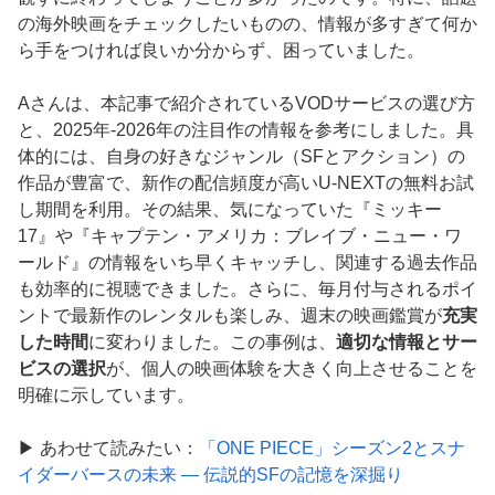
の海外映画をチェックしたいものの、情報が多すぎて何か
ら手をつければ良いか分からず、困っていました。
Aさんは、本記事で紹介されているVODサービスの選び方
と、2025年-2026年の注目作の情報を参考にしました。具
体的には、自身の好きなジャンル（SFとアクション）の
作品が豊富で、新作の配信頻度が高いU-NEXTの無料お試
し期間を利用。その結果、気になっていた『ミッキー
17』や『キャプテン・アメリカ：ブレイブ・ニュー・ワ
ールド』の情報をいち早くキャッチし、関連する過去作品
も効率的に視聴できました。さらに、毎月付与されるポイ
ントで最新作のレンタルも楽しみ、週末の映画鑑賞が
充実
した時間
に変わりました。この事例は、
適切な情報とサー
ビスの選択
が、個人の映画体験を大きく向上させることを
明確に示しています。
▶ あわせて読みたい：
「ONE PIECE」シーズン2とスナ
イダーバースの未来 — 伝説的SFの記憶を深掘り