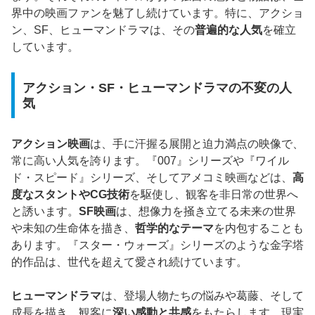
界中の映画ファンを魅了し続けています。特に、アクショ
ン、SF、ヒューマンドラマは、その
普遍的な人気
を確立
しています。
アクション・SF・ヒューマンドラマの不変の人
気
アクション映画
は、手に汗握る展開と迫力満点の映像で、
常に高い人気を誇ります。『007』シリーズや『ワイル
ド・スピード』シリーズ、そしてアメコミ映画などは、
高
度なスタントやCG技術
を駆使し、観客を非日常の世界へ
と誘います。
SF映画
は、想像力を掻き立てる未来の世界
や未知の生命体を描き、
哲学的なテーマ
を内包することも
あります。『スター・ウォーズ』シリーズのような金字塔
的作品は、世代を超えて愛され続けています。
ヒューマンドラマ
は、登場人物たちの悩みや葛藤、そして
成長を描き、観客に
深い感動と共感
をもたらします。現実