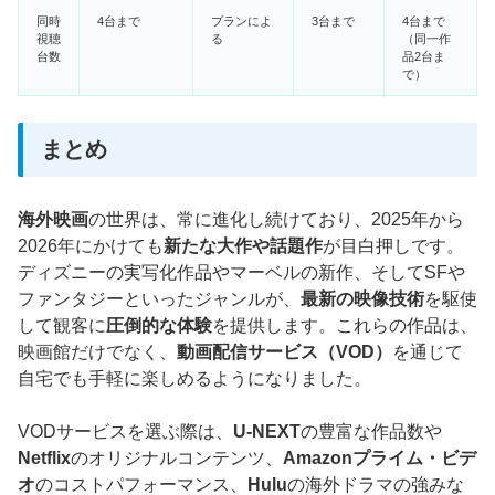
同時
4台まで
プランによ
3台まで
4台まで
視聴
る
（同一作
台数
品2台ま
で）
まとめ
海外映画
の世界は、常に進化し続けており、2025年から
2026年にかけても
新たな大作や話題作
が目白押しです。
ディズニーの実写化作品やマーベルの新作、そしてSFや
ファンタジーといったジャンルが、
最新の映像技術
を駆使
して観客に
圧倒的な体験
を提供します。これらの作品は、
映画館だけでなく、
動画配信サービス（VOD）
を通じて
自宅でも手軽に楽しめるようになりました。
VODサービスを選ぶ際は、
U-NEXT
の豊富な作品数や
Netflix
のオリジナルコンテンツ、
Amazonプライム・ビデ
オ
のコストパフォーマンス、
Hulu
の海外ドラマの強みな