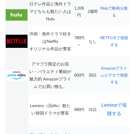
日テレ作品と海外ドラ
1,026
Huluで動画を観
マどちらも観たい人は
2週間
円
る
Hulu
洋画・海外ドラマ好き
790円
NETFLIXで視聴
はNetflix
なし
～
する
オリジナル作品が豊富
アマプラ限定のお笑
Amazonプライ
い・バラエティ番組が
600円
30日
ムビデオで視聴
魅力的
Amazonプライ
する
ムでお買い物も。
Leminoで視
Lemino（旧dtv）観た
990円
31日
い韓国ドラマが豊富
聴する