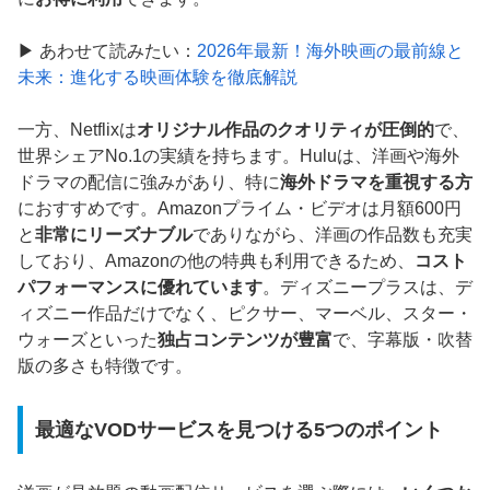
▶ あわせて読みたい：
2026年最新！海外映画の最前線と
未来：進化する映画体験を徹底解説
一方、Netflixは
オリジナル作品のクオリティが圧倒的
で、
世界シェアNo.1の実績を持ちます。Huluは、洋画や海外
ドラマの配信に強みがあり、特に
海外ドラマを重視する方
におすすめです。Amazonプライム・ビデオは月額600円
と
非常にリーズナブル
でありながら、洋画の作品数も充実
しており、Amazonの他の特典も利用できるため、
コスト
パフォーマンスに優れています
。ディズニープラスは、デ
ィズニー作品だけでなく、ピクサー、マーベル、スター・
ウォーズといった
独占コンテンツが豊富
で、字幕版・吹替
版の多さも特徴です。
最適なVODサービスを見つける5つのポイント