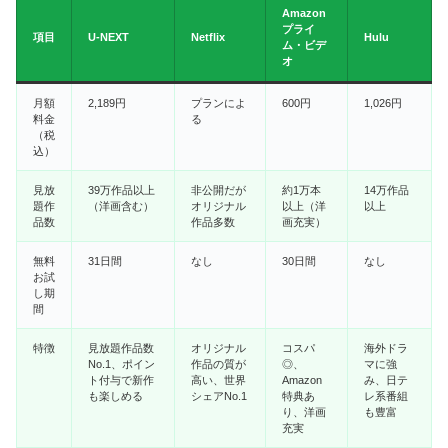
Amazon
プライ
項目
U-NEXT
Netflix
Hulu
ム・ビデ
オ
月額
2,189円
プランによ
600円
1,026円
料金
る
（税
込）
見放
39万作品以上
非公開だが
約1万本
14万作品
題作
（洋画含む）
オリジナル
以上（洋
以上
品数
作品多数
画充実）
無料
31日間
なし
30日間
なし
お試
し期
間
特徴
見放題作品数
オリジナル
コスパ
海外ドラ
No.1、ポイン
作品の質が
◎、
マに強
ト付与で新作
高い、世界
Amazon
み、日テ
も楽しめる
シェアNo.1
特典あ
レ系番組
り、洋画
も豊富
充実