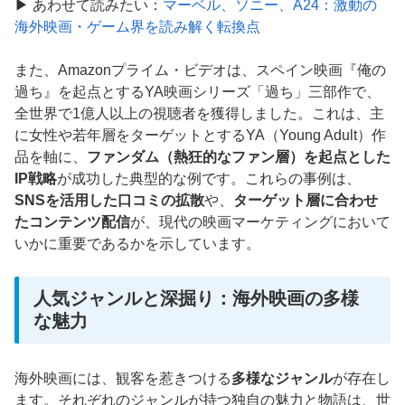
▶ あわせて読みたい：
マーベル、ソニー、A24：激動の
海外映画・ゲーム界を読み解く転換点
また、Amazonプライム・ビデオは、スペイン映画『俺の
過ち』を起点とするYA映画シリーズ「過ち」三部作で、
全世界で1億人以上の視聴者を獲得しました。これは、主
に女性や若年層をターゲットとするYA（Young Adult）作
品を軸に、
ファンダム（熱狂的なファン層）を起点とした
IP戦略
が成功した典型的な例です。これらの事例は、
SNSを活用した口コミの拡散
や、
ターゲット層に合わせ
たコンテンツ配信
が、現代の映画マーケティングにおいて
いかに重要であるかを示しています。
人気ジャンルと深掘り：海外映画の多様
な魅力
海外映画には、観客を惹きつける
多様なジャンル
が存在し
ます。それぞれのジャンルが持つ独自の魅力と物語は、世