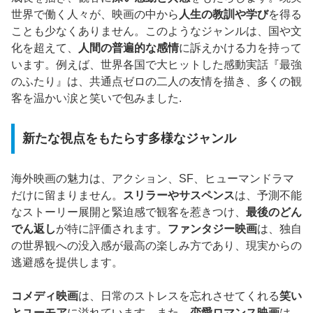
世界で働く人々が、映画の中から
人生の教訓や学び
を得る
ことも少なくありません。このようなジャンルは、国や文
化を超えて、
人間の普遍的な感情
に訴えかける力を持って
います。例えば、世界各国で大ヒットした感動実話『最強
のふたり』は、共通点ゼロの二人の友情を描き、多くの観
客を温かい涙と笑いで包みました.
新たな視点をもたらす多様なジャンル
海外映画の魅力は、アクション、SF、ヒューマンドラマ
だけに留まりません。
スリラーやサスペンス
は、予測不能
なストーリー展開と緊迫感で観客を惹きつけ、
最後のどん
でん返し
が特に評価されます。
ファンタジー映画
は、独自
の世界観への没入感が最高の楽しみ方であり、現実からの
逃避感を提供します。
コメディ映画
は、日常のストレスを忘れさせてくれる
笑い
とユーモア
に溢れています。また、
恋愛ロマンス映画
は、