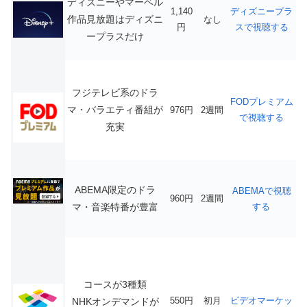
ディズニーやマーベル
1,140
ディズニープラ
作品見放題はディズニ
なし
円
スで視聴する
ープラスだけ
フジテレビ系のドラ
FODプレミアム
マ・バラエティ番組が
976円
2週間
で視聴する
充実
ABEMA限定のドラ
ABEMAで視聴
960円
2週間
マ・音楽特番が豊富
する
コースが3種類
550円
初月
ビデオマーケッ
NHKオンデマンドが