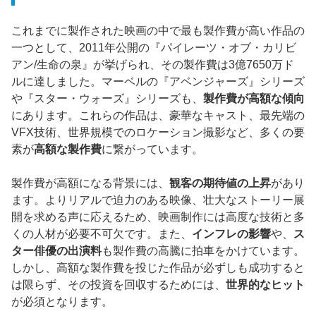
これまでに製作された映画の中で最も製作費が高い作品の
一つとして、2011年公開の『パイレーツ・オブ・カリビ
アン/生命の泉』が挙げられ、その製作費は3億7650万ド
ルに達しました。マーベルの『アベンジャーズ』シリーズ
や『スター・ウォーズ』シリーズも、
製作費が高額な傾向
にあります。これらの作品は、豪華なキャスト、最先端の
VFX技術、世界規模でのロケーション撮影など、多くの要
素が
高額な製作費
に繋がっています。
製作費が高額になる背景には、
観客の期待値の上昇
があり
ます。よりリアルで迫力のある映像、壮大なストーリー展
開を求める声に応えるため、映画制作には高度な技術と多
くの人材が必要不可欠です。また、
インフレの影響
や、
ス
ター俳優の出演料
も製作費の高騰に拍車をかけています。
しかし、高額な製作費を投じた作品が必ずしも成功すると
は限らず、その投資を回収するためには、
世界的なヒット
が必須となります。