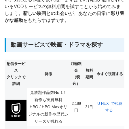
いるVODサービスの無料期間を試すことから始めてみま
しょう。
新しい映画との出会い
が、あなたの日常に
彩り豊
かな感動
をもたらすはずです。
動画サービスで映画・ドラマを探す
配信サービ
月額料
ス
金
無料
特徴
今すぐ視聴する
クリックで
（税
期間
詳細
込）
見放題作品数No.1！
新作も実質無料
2,189
U-NEXTで視聴
HBO / HBO Maxオリ
31日
円
する
ジナルの新作や歴代シ
リーズが観れる