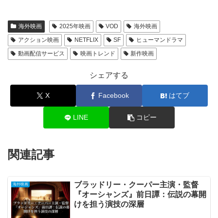
海外映画
2025年映画
VOD
海外映画
アクション映画
NETFLIX
SF
ヒューマンドラマ
動画配信サービス
映画トレンド
新作映画
シェアする
X
Facebook
はてブ
LINE
コピー
関連記事
ブラッドリー・クーパー主演・監督
海外映画
『オーシャンズ』前日譚：伝説の幕開
けを担う演技の深層