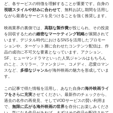
ど、各サービスの特徴を理解することが重要です。自身の
視聴スタイルや好みに合わせて
、無料お試し期間を活用し
ながら最適なサービスを見つけることを強く推奨します。
映画業界の裏側では、
高額な製作費
が投じられ、その投資
を回収するための
緻密なマーケティング戦略
が展開されて
います。デジタル時代におけるSNSを活用したプロモー
ションや、ターゲット層に合わせたコンテンツ配信は、作
品の成功に不可欠な要素となっています。アクション、
SF、ヒューマンドラマといった人気ジャンルはもちろん
のこと、スリラー、ファンタジー、コメディ、恋愛ロマン
スなど、
多様なジャンル
が海外映画の魅力を形成していま
す。
この記事で得た情報を活用し、あなた自身の
海外映画ライ
フをさらに充実
させてください。最新作のチェックから、
過去の名作の再発見、そしてVODサービスの賢い利用ま
で、
無限に広がる海外映画の世界
を存分にお楽しみくださ
い。気になる作品があれば、まずはその作品が配信されて