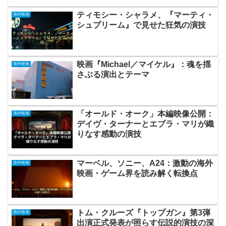
ティモシー・シャラメ、『マーティ・
海外映画
シュプリーム』で見せた狂気の演技
映画『Michael／マイケル』：魂を揺
海外映画
さぶる演出とテーマ
「オールド・オーク」本編映像公開：
海外映画
デイヴ・ターナーとエブラ・マリが織
りなす感動の演技
マーベル、ソニー、A24：激動の海外
海外映画
映画・ゲーム界を読み解く転換点
トム・クルーズ『トップガン』第3弾
海外映画
出演正式発表が照らす伝説的演技の深