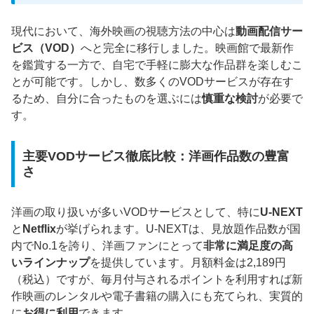
現代において、海外映画の視聴方法の中心は
動画配信サー
ビス（VOD）
へと完全に移行しました。映画館で最新作
を鑑賞する一方で、自宅で手軽に膨大な作品群を楽しむこ
とが可能です。しかし、数多くのVODサービスが存在す
るため、自分に合ったものを選ぶには
慎重な検討
が必要で
す。
主要VODサービス徹底比較：洋画作品数の豊富
さ
洋画の取り扱いが多いVODサービスとして、特に
U-NEXT
と
Netflix
が挙げられます。U-NEXTは、見放題作品数が国
内でNo.1を誇り、洋画ファンにとって
非常に満足度の高
いラインナップ
を提供しています。月額料金は2,189円
（税込）ですが、毎月付与されるポイントを利用すれば新
作映画のレンタルや電子書籍の購入にも充てられ、実質的
に
お得に利用
できます。