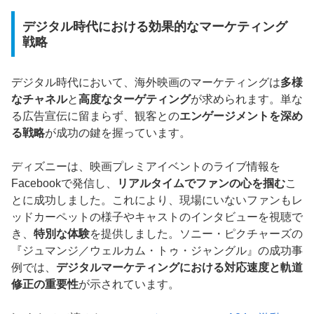
デジタル時代における効果的なマーケティング
戦略
デジタル時代において、海外映画のマーケティングは
多様
なチャネル
と
高度なターゲティング
が求められます。単な
る広告宣伝に留まらず、観客との
エンゲージメントを深め
る戦略
が成功の鍵を握っています。
ディズニーは、映画プレミアイベントのライブ情報を
Facebookで発信し、
リアルタイムでファンの心を掴む
こ
とに成功しました。これにより、現場にいないファンもレ
ッドカーペットの様子やキャストのインタビューを視聴で
き、
特別な体験
を提供しました。ソニー・ピクチャーズの
『ジュマンジ／ウェルカム・トゥ・ジャングル』の成功事
例では、
デジタルマーケティングにおける対応速度と軌道
修正の重要性
が示されています。