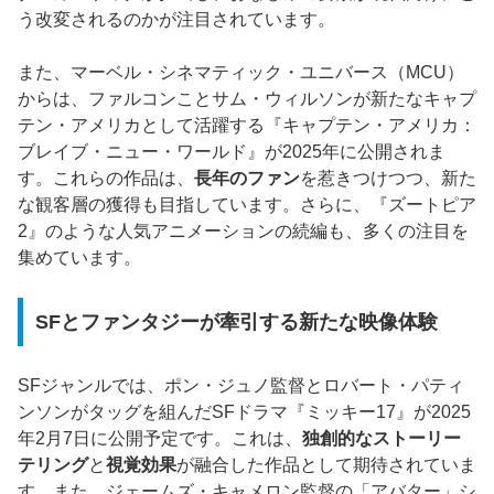
う改変されるのかが注目されています。
また、マーベル・シネマティック・ユニバース（MCU）
からは、ファルコンことサム・ウィルソンが新たなキャプ
テン・アメリカとして活躍する『キャプテン・アメリカ：
ブレイブ・ニュー・ワールド』が2025年に公開されま
す。これらの作品は、
長年のファン
を惹きつけつつ、新た
な観客層の獲得も目指しています。さらに、『ズートピア
2』のような人気アニメーションの続編も、多くの注目を
集めています。
SFとファンタジーが牽引する新たな映像体験
SFジャンルでは、ポン・ジュノ監督とロバート・パティ
ンソンがタッグを組んだSFドラマ『ミッキー17』が2025
年2月7日に公開予定です。これは、
独創的なストーリー
テリング
と
視覚効果
が融合した作品として期待されていま
す。また、ジェームズ・キャメロン監督の「アバター」シ