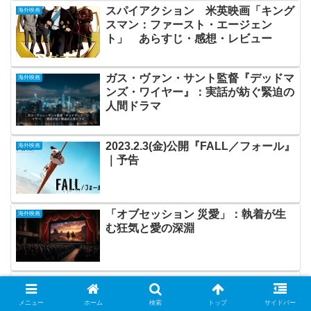
スパイアクション 米英映画「キング
海外映画
スマン：ファースト・エージェン
ト」 あらすじ・感想・レビュー
ガス・ヴァン・サント監督『デッドマ
海外映画
ンズ・ワイヤー』：実話が紡ぐ緊迫の
人間ドラマ
2023.2.3(金)公開『FALL／フォール』
海外映画
｜予告
「オブセッション 災愛」：執着が生
海外映画
む狂気と愛の深淵
SF・怪獣パニック アメリカ映画
海外映画
「クローバーフィール
メニュー
ホーム
検索
トップ
サイドバー
ド/HAKAISHA」あらすじ・感想・レ