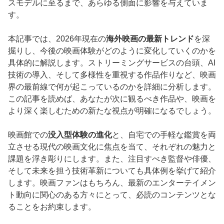
スモデルに至るまで、あらゆる側面に影響を与えていま
す。
本記事では、2026年現在の
海外映画の最新トレンド
を深
掘りし、今後の映画体験がどのように変化していくのかを
具体的に解説します。ストリーミングサービスの台頭、AI
技術の導入、そして多様性を重視する作品作りなど、映画
界の最前線で何が起こっているのかを詳細に分析します。
この記事を読めば、あなたが次に観るべき作品や、映画を
より深く楽しむための新たな視点が明確になるでしょう。
映画館での
没入型体験の進化
と、自宅での手軽な鑑賞を両
立させる現代の映画文化に焦点を当て、それぞれの魅力と
課題を浮き彫りにします。また、注目すべき監督や俳優、
そして未来を担う技術革新についても具体例を挙げて紹介
します。映画ファンはもちろん、最新のエンターテイメン
ト動向に関心のある方々にとって、必読のコンテンツとな
ることをお約束します。