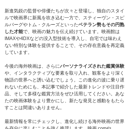
新進気鋭の監督や俳優たちが次々と登場し、独自のスタイ
ルで映画界に新風を吹き込む一方で、スティーヴン・スピ
ルバーグやトム・クルーズといった
ベテラン勢もその円熟
した才能
で、映画の魅力を伝え続けています。映画館は
IMAXや4DXなどの没入型技術を導入し、自宅では味わえ
ない特別な体験を提供することで、その存在意義を再定義
しています。
今後の海外映画は、さらに
パーソナライズされた鑑賞体験
や、インタラクティブな要素を取り入れ、観客をより深く
物語の世界へと誘い込むでしょう。この進化の波に乗り遅
れないためにも、本記事で紹介した最新トレンドや注目作
品、そして多様な鑑賞方法をぜひ活用してください。あな
たの映画体験をより豊かにし、新たな発見と感動をもたら
すことは間違いありません。
最新情報を常にチェックし、進化し続ける海外映画の世界
を存分に楽しむことを強く推奨します。映画.comや