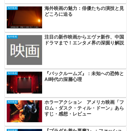
海外映画の魅力：俳優たちの演技と見
海外映画
どころに迫る
注目の新作映画からエヴァ新作、中国
海外映画
ドラマまで！エンタメ界の深掘り解説
『バックルームズ』：未知への恐怖と
海外映画
AI時代の深層心理
ホラーアクション アメリカ映画「フ
海外映画
ロム・ダスク・ティル・ドーン」あら
すじ・感想・レビュー
『プラダを着た悪魔2』：ファッショ
海外映画