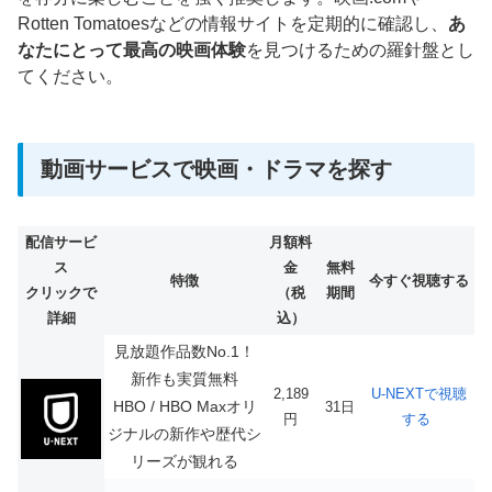
Rotten Tomatoesなどの情報サイトを定期的に確認し、
あ
なたにとって最高の映画体験
を見つけるための羅針盤とし
てください。
動画サービスで映画・ドラマを探す
配信サービ
月額料
ス
金
無料
特徴
今すぐ視聴する
クリックで
（税
期間
詳細
込）
見放題作品数No.1！
新作も実質無料
2,189
U-NEXTで視聴
HBO / HBO Maxオリ
31日
円
する
ジナルの新作や歴代シ
リーズが観れる