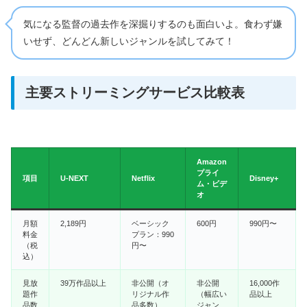
気になる監督の過去作を深掘りするのも面白いよ。食わず嫌
いせず、どんどん新しいジャンルを試してみて！
主要ストリーミングサービス比較表
Amazon
プライ
項目
U-NEXT
Netflix
Disney+
ム・ビデ
オ
月額
2,189円
ベーシック
600円
990円〜
料金
プラン：990
（税
円〜
込）
見放
39万作品以上
非公開（オ
非公開
16,000作
題作
リジナル作
（幅広い
品以上
品数
品多数）
ジャン