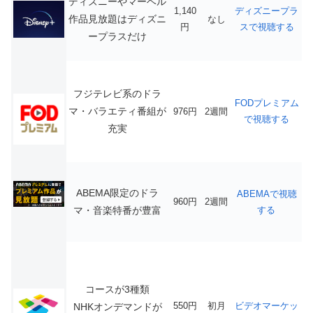
ディズニーやマーベル
1,140
ディズニープラ
作品見放題はディズニ
なし
円
スで視聴する
ープラスだけ
フジテレビ系のドラ
FODプレミアム
マ・バラエティ番組が
976円
2週間
で視聴する
充実
ABEMA限定のドラ
ABEMAで視聴
960円
2週間
マ・音楽特番が豊富
する
コースが3種類
550円
初月
ビデオマーケッ
NHKオンデマンドが