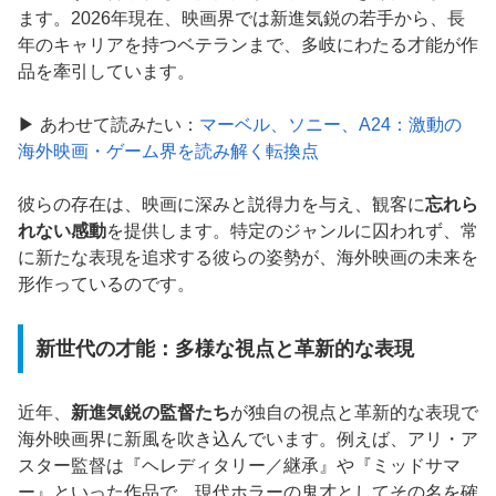
ます。2026年現在、映画界では新進気鋭の若手から、長
年のキャリアを持つベテランまで、多岐にわたる才能が作
品を牽引しています。
▶ あわせて読みたい：
マーベル、ソニー、A24：激動の
海外映画・ゲーム界を読み解く転換点
彼らの存在は、映画に深みと説得力を与え、観客に
忘れら
れない感動
を提供します。特定のジャンルに囚われず、常
に新たな表現を追求する彼らの姿勢が、海外映画の未来を
形作っているのです。
新世代の才能：多様な視点と革新的な表現
近年、
新進気鋭の監督たち
が独自の視点と革新的な表現で
海外映画界に新風を吹き込んでいます。例えば、アリ・ア
スター監督は『ヘレディタリー／継承』や『ミッドサマ
ー』といった作品で、現代ホラーの鬼才としてその名を確