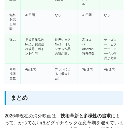
ル）
無料
31日間
なし
30日間
なし
お試
し期
間
強み
見放題作品数
世界シェア
高コス
ディズニ
No.1、雑誌読
No.1、オリ
パ、
ー、ピク
み放題、ポイ
ジナル作品
Amazon
サー、マ
ント付与
の質が高い
特典多数
ーベル作
品が充実
同時
4台まで
プランによ
3台まで
4台まで
視聴
る（最大4
台数
台）
まとめ
2026年現在の海外映画は、
技術革新と多様性の追求
によ
って、かつてないほどダイナミックな変革期を迎えていま