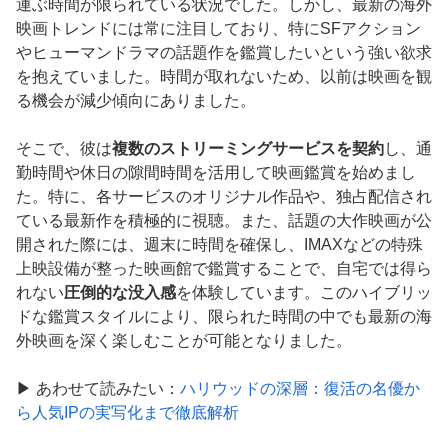
運ぶ時間が限られている状況でした。しかし、最新の海外
映画トレンドには常に注目しており、特にSFアクション
やヒューマンドラマの話題作を鑑賞したいという強い欲求
を抱えていました。時間が取れないため、以前は映画を観
る機会が減少傾向にありました。
そこで、彼は
複数のストリーミングサービスを契約
し、通
勤時間や休日の隙間時間を活用して映画鑑賞を始めまし
た。特に、各サービスのオリジナル作品や、独占配信され
ている最新作を積極的に視聴。また、話題の大作映画が公
開された際には、週末に時間を確保し、IMAXなどの特殊
上映設備が整った映画館で鑑賞することで、自宅では得ら
れない
圧倒的な没入感
を体験しています。このハイブリッ
ドな鑑賞スタイルにより、限られた時間の中でも最新の海
外映画を深く楽しむことが可能となりました。
▶ あわせて読みたい：
ハリウッドの深層：復活の名優か
ら人気IPの実写化まで徹底解析