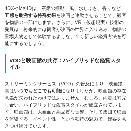
4DXやMX4Dは、座席の振動、風、水しぶき、香りなど、
五感を刺激する特殊効果
を映画と連動させることで、観客
を物語の一部にします。さらに、VR（仮想現実）技術の
発展は、将来的には観客が映画の世界に入り込み、物語の
登場人物として体験するような、全く新しい鑑賞方法を可
能にするでしょう。
VODと映画館の共存：ハイブリッドな鑑賞スタ
イル
ストリーミングサービス（VOD）の普及により、映画鑑
賞は
いつでもどこでも可能
になりましたが、映画館の存在
意義が失われたわけではありません。むしろ、両者は補完
し合い、ハイブリッドな鑑賞スタイルが確立されていま
す。映画館は、大画面と高品質な音響、そして集団で映画
を体験する「イベント性」という独特の魅力で、観客を惹
きつけ続けています。