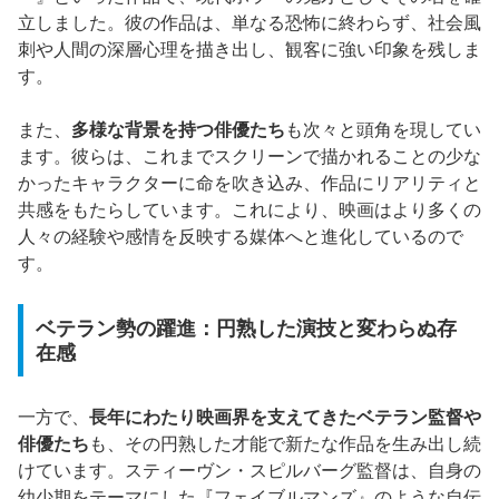
立しました。彼の作品は、単なる恐怖に終わらず、社会風
刺や人間の深層心理を描き出し、観客に強い印象を残しま
す。
また、
多様な背景を持つ俳優たち
も次々と頭角を現してい
ます。彼らは、これまでスクリーンで描かれることの少な
かったキャラクターに命を吹き込み、作品にリアリティと
共感をもたらしています。これにより、映画はより多くの
人々の経験や感情を反映する媒体へと進化しているので
す。
ベテラン勢の躍進：円熟した演技と変わらぬ存
在感
一方で、
長年にわたり映画界を支えてきたベテラン監督や
俳優たち
も、その円熟した才能で新たな作品を生み出し続
けています。スティーヴン・スピルバーグ監督は、自身の
幼少期をテーマにした『フェイブルマンズ』のような自伝