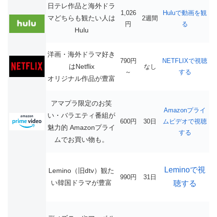
日テレ作品と海外ドラ
1,026
Huluで動画を観
マどちらも観たい人は
2週間
円
る
Hulu
洋画・海外ドラマ好き
790円
NETFLIXで視聴
はNetflix
なし
～
する
オリジナル作品が豊富
アマプラ限定のお笑
Amazonプライ
い・バラエティ番組が
600円
30日
ムビデオで視聴
魅力的
Amazonプライ
する
ムでお買い物も。
Leminoで視
Lemino（旧dtv）観た
990円
31日
い韓国ドラマが豊富
聴する