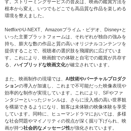
す。ストリーミングサービスの普及は、映画の鑑賞方法を
根本から変え、いつでもどこでも高品質な作品を楽しめる
環境を整えました。
NetflixやU-NEXT、Amazonプライム・ビデオ、Disney+と
いった主要プラットフォームは、それぞれが独自の強みを
持ち、膨大な数の作品と質の高いオリジナルコンテンツを
提供することで、視聴者の選択肢を飛躍的に広げていま
す。これにより、映画館での体験と自宅での鑑賞が共存す
る、
ハイブリッドな映画文化
が確立されています。
また、映画制作の現場では、
AI技術やバーチャルプロダク
ション
の導入が加速し、これまで不可能だった映像表現や
効率的な制作が実現しています。これにより、SFやファ
ンタジーといったジャンルは、さらに没入感の高い世界観
を構築できるようになり、観客は未体験の映像体験を享受
しています。同時に、ヒューマンドラマにおいては、多様
な社会問題やマイノリティの視点が深く掘り下げられ、映
画が持つ
社会的なメッセージ性
が強化されています。