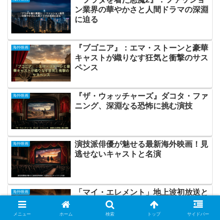
ン業界の華やかさと人間ドラマの深淵
に迫る
『ブゴニア』：エマ・ストーンと豪華
海外映画
キャストが織りなす狂気と衝撃のサス
ペンス
『ザ・ウォッチャーズ』ダコタ・ファ
海外映画
ニング、深淵なる恐怖に挑む演技
演技派俳優が魅せる最新海外映画！見
海外映画
逃せないキャストと名演
「マイ・エレメント」地上波初放送と
海外映画
「俺たちのアナコンダ」：海外映画界
の今を深掘り
メニュー
ホーム
検索
トップ
サイドバー