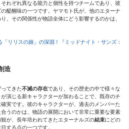
、それぞれ異なる能力と個性を持つチームであり、彼
ズの醍醐味の一つです。ヤマモト氏が、他のエターナ
わり、その関係性が物語全体にどう影響するのかは、
る「リリスの娘」の深淵！『ミッドナイト・サンズ：
創造
守ってきた
不滅の存在
であり、その歴史の中で様々な
トが演じる新キャラクターが加わることで、既存のチ
は確実です。彼のキャラクターが、過去のメンバーた
え合うのかは、物語の展開において非常に重要な要素
値観が、長年培われてきたエターナルズの
結束
にどの
注目する点の一つです。