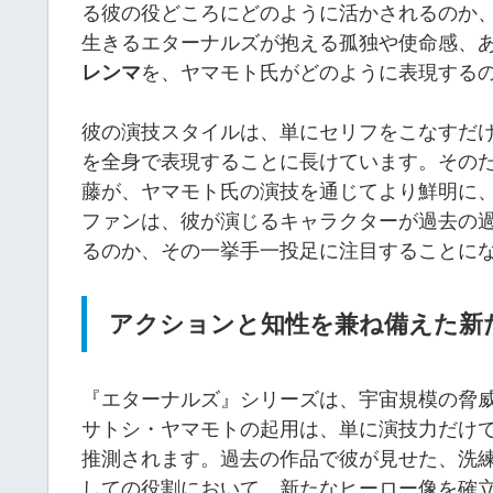
る彼の役どころにどのように活かされるのか
生きるエターナルズが抱える孤独や使命感、
レンマ
を、ヤマモト氏がどのように表現する
彼の演技スタイルは、単にセリフをこなすだ
を全身で表現することに長けています。その
藤が、ヤマモト氏の演技を通じてより鮮明に
ファンは、彼が演じるキャラクターが過去の
るのか、その一挙手一投足に注目することに
アクションと知性を兼ね備えた新
『エターナルズ』シリーズは、宇宙規模の脅
サトシ・ヤマモトの起用は、単に演技力だけ
推測されます。過去の作品で彼が見せた、洗
しての役割において、新たなヒーロー像を確