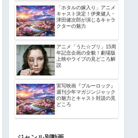
「ホタルの嫁入り」アニメ
キャスト決定！伊東健人・
津田健次郎が演じるキャラ
クターの魅力
アニメ「うた☆プリ」15周
年記念企画の全貌！劇場版
上映やライブの見どころ解
説
実写映画『ブルーロック』
週刊少年マガジンジャック
の魅力とキャスト対談の見
どころ
ジャンル別動画