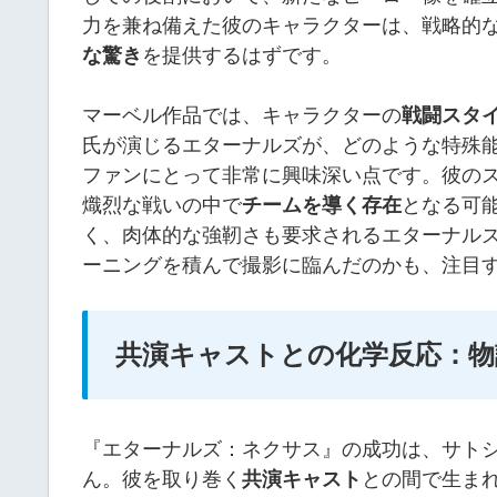
力を兼ね備えた彼のキャラクターは、戦略的
な驚き
を提供するはずです。
マーベル作品では、キャラクターの
戦闘スタ
氏が演じるエターナルズが、どのような特殊
ファンにとって非常に興味深い点です。彼の
熾烈な戦いの中で
チームを導く存在
となる可
く、肉体的な強靭さも要求されるエターナル
ーニングを積んで撮影に臨んだのかも、注目
共演キャストとの化学反応：物
『エターナルズ：ネクサス』の成功は、サト
ん。彼を取り巻く
共演キャスト
との間で生ま