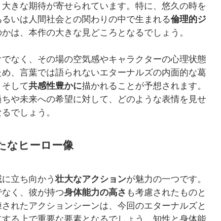
、大きな期待が寄せられています。特に、悠久の時を
あるいは人間社会との関わりの中で生まれる
倫理的ジ
のかは、本作の大きな見どころとなるでしょう。
けでなく、その場の空気感やキャラクターの心理状態
ため、言葉では語られないエターナルズの内面的な葛
、そして
共感性豊かに
描かれることが予想されます。
過ちや未来への希望に対して、どのような表情を見せ
なるでしょう。
たなヒーロー像
威に立ち向かう
壮大なアクション
が魅力の一つです。
でなく、彼が持つ
身体能力の高さ
も考慮されたものと
練されたアクションシーンは、今回のエターナルズと
立する上で重要な要素となるでしょう。知性と身体能