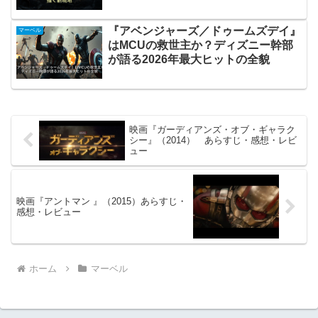
新境地
『アベンジャーズ／ドゥームズデイ』
マーベル
はMCUの救世主か？ディズニー幹部
が語る2026年最大ヒットの全貌
映画『ガーディアンズ・オブ・ギャラク
シー』（2014） あらすじ・感想・レビ
ュー
映画『アントマン 』（2015）あらすじ・
感想・レビュー
ホーム
マーベル