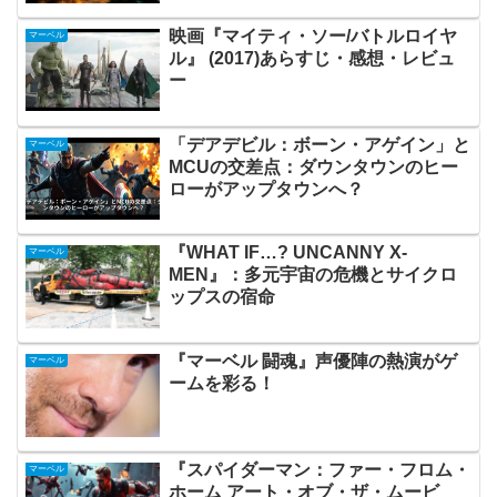
映画『マイティ・ソー/バトルロイヤ
マーベル
ル』 (2017)あらすじ・感想・レビュ
ー
「デアデビル：ボーン・アゲイン」と
マーベル
MCUの交差点：ダウンタウンのヒー
ローがアップタウンへ？
『WHAT IF…? UNCANNY X-
マーベル
MEN』：多元宇宙の危機とサイクロ
ップスの宿命
『マーベル 闘魂』声優陣の熱演がゲ
マーベル
ームを彩る！
『スパイダーマン：ファー・フロム・
マーベル
ホーム アート・オブ・ザ・ムービ