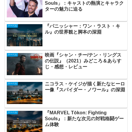
Souls」：キャストの熱演とキャラク
ターの魅力に迫る
『パニッシャー：ワン・ラスト・キ
マーベル
ル』の世界観と脚本の深淵
映画『シャン・チー/テン・リングス
マーベル
の伝説』（2021）みどころ＆あらす
じ・感想・レビュー
ニコラス・ケイジが描く新たなヒーロ
マーベル
ー像『スパイダー・ノワール』の深淵
『MARVEL Tōkon: Fighting
マーベル
Souls』：新たな次元の対戦格闘ゲー
ム体験