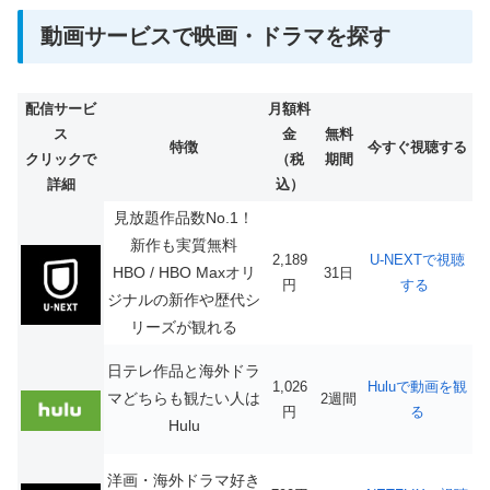
動画サービスで映画・ドラマを探す
配信サービ
月額料
ス
金
無料
特徴
今すぐ視聴する
クリックで
（税
期間
詳細
込）
見放題作品数No.1！
新作も実質無料
2,189
U-NEXTで視聴
HBO / HBO Maxオリ
31日
円
する
ジナルの新作や歴代シ
リーズが観れる
日テレ作品と海外ドラ
1,026
Huluで動画を観
マどちらも観たい人は
2週間
円
る
Hulu
洋画・海外ドラマ好き