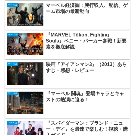
マーベル経済圏：興行収入、配信、ゲ
マーベル
ーム市場の最新動向
『MARVEL Tōkon: Fighting
マーベル
Souls』ペニー・パーカー参戦！新要
素を徹底解説
映画『アイアンマン3』（2013）あら
マーベル
すじ・感想・レビュー
『マーベル 闘魂』登場キャラとキャ
マーベル
ストの熱演に迫る！
『スパイダーマン：ブランド・ニュ
マーベル
ー・デイ』を最速で楽しむ！視聴・購