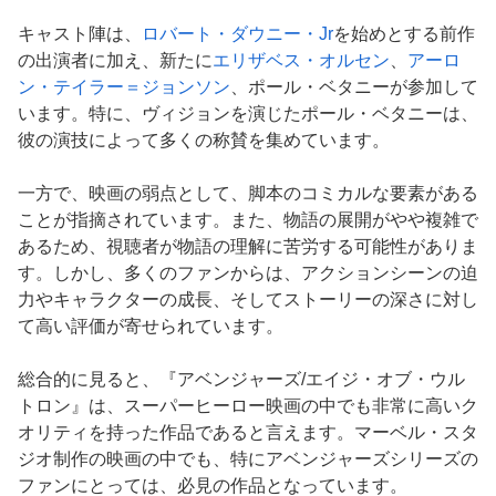
キャスト陣は、
ロバート・ダウニー・Jr
を始めとする前作
の出演者に加え、新たに
エリザベス・オルセン
、
アーロ
ン・テイラー＝ジョンソン
、ポール・ベタニーが参加して
います。特に、ヴィジョンを演じたポール・ベタニーは、
彼の演技によって多くの称賛を集めています。
一方で、映画の弱点として、脚本のコミカルな要素がある
ことが指摘されています。また、物語の展開がやや複雑で
あるため、視聴者が物語の理解に苦労する可能性がありま
す。しかし、多くのファンからは、アクションシーンの迫
力やキャラクターの成長、そしてストーリーの深さに対し
て高い評価が寄せられています。
総合的に見ると、『アベンジャーズ/エイジ・オブ・ウル
トロン』は、スーパーヒーロー映画の中でも非常に高いク
オリティを持った作品であると言えます。マーベル・スタ
ジオ制作の映画の中でも、特にアベンジャーズシリーズの
ファンにとっては、必見の作品となっています。