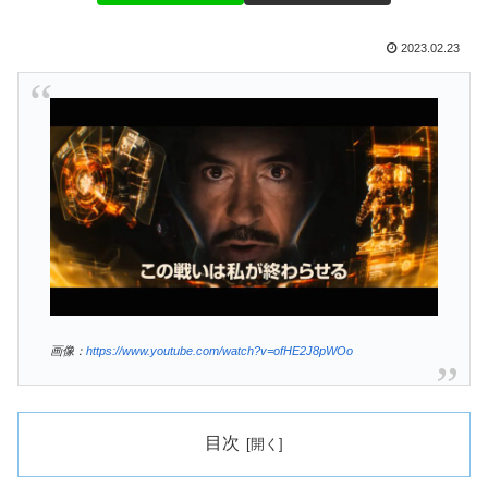
2023.02.23
画像：
https://www.youtube.com/watch?v=ofHE2J8pWOo
目次