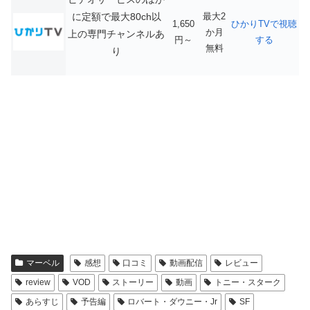
に定額で最大80ch以
最大2
1,650
ひかりTVで視聴
か月
上の専門チャンネルあ
円～
する
無料
り
マーベル
感想
口コミ
動画配信
レビュー
review
VOD
ストーリー
動画
トニー・スターク
あらすじ
予告編
ロバート・ダウニー・Jr
SF