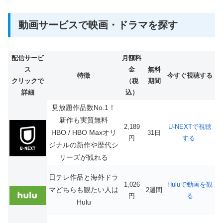
動画サービスで映画・ドラマを探す
配信サービ
月額料
ス
金
無料
特徴
今すぐ視聴する
クリックで
（税
期間
詳細
込）
見放題作品数No.1！
新作も実質無料
2,189
U-NEXTで視聴
HBO / HBO Maxオリ
31日
円
する
ジナルの新作や歴代シ
リーズが観れる
日テレ作品と海外ドラ
1,026
Huluで動画を観
マどちらも観たい人は
2週間
円
る
Hulu