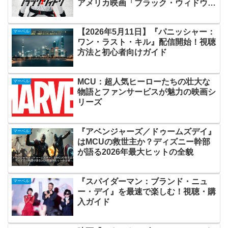
アメリカ映画「ブラック・ウィドウ」
あらすじ・感想・レビュー
【2026年5月11日】『パニッシャー：
マーベル
ワン・ラスト・キル』配信開始！視聴
方法と初心者向けガイド
MCU：超人気ヒーローたちの壮大な
マーベル
物語とファンサービスが魅力の映画シ
リーズ
『アベンジャーズ／ドゥームズデイ』
マーベル
はMCUの救世主か？ディズニー幹部
が語る2026年最大ヒットの全貌
『スパイダーマン：ブランド・ニュ
マーベル
ー・デイ』を最速で楽しむ！視聴・購
入ガイド