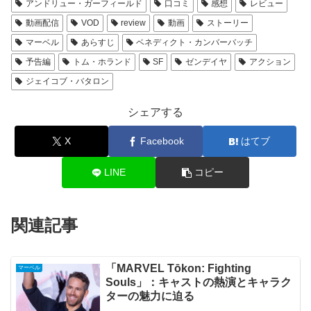
アンドリュー・ガーフィールド
口コミ
感想
レビュー
動画配信
VOD
review
動画
ストーリー
マーベル
あらすじ
ベネディクト・カンバーバッチ
予告編
トム・ホランド
SF
ゼンデイヤ
アクション
ジェイコブ・バタロン
シェアする
X
Facebook
はてブ
LINE
コピー
関連記事
「MARVEL Tōkon: Fighting
マーベル
Souls」：キャストの熱演とキャラク
ターの魅力に迫る