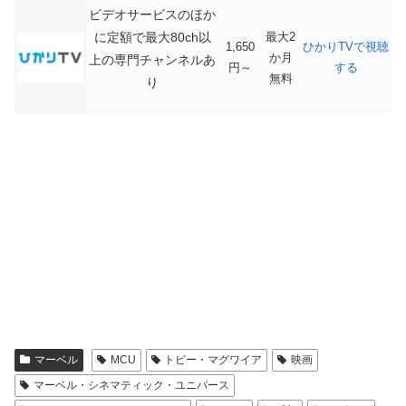
ビデオサービスのほか
に定額で最大80ch以
最大2
1,650
ひかりTVで視聴
か月
上の専門チャンネルあ
円～
する
無料
り
マーベル
MCU
トビー・マグワイア
映画
マーベル・シネマティック・ユニバース