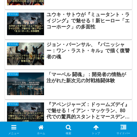
ユウキ・サトウが『ミュータント・ラ
マーベル
イジング』で魅せる！新ヒーロー「エ
コーホーク」の多面性
ジョン・バーンサル、『パニッシャ
マーベル
ー：ワン・ラスト・キル』で描く復讐
者の魂
「マーベル 闘魂」：開発者の情熱が
マーベル
注がれた新次元の対戦格闘体験
『アベンジャーズ：ドゥームズデイ』
マーベル
で魅せる！イアン・マッケラン、80
代での驚異的スタントとマースデンの
感動
『マーベル・ライバルズ』新シーズン
メニュー
ホーム
検索
トップ
サイドバー
マーベル