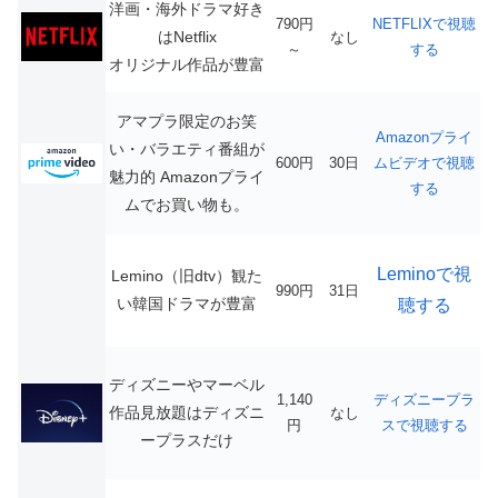
洋画・海外ドラマ好き
790円
NETFLIXで視聴
はNetflix
なし
～
する
オリジナル作品が豊富
アマプラ限定のお笑
Amazonプライ
い・バラエティ番組が
600円
30日
ムビデオで視聴
魅力的
Amazonプライ
する
ムでお買い物も。
Leminoで視
Lemino（旧dtv）観た
990円
31日
い韓国ドラマが豊富
聴する
ディズニーやマーベル
1,140
ディズニープラ
作品見放題はディズニ
なし
円
スで視聴する
ープラスだけ