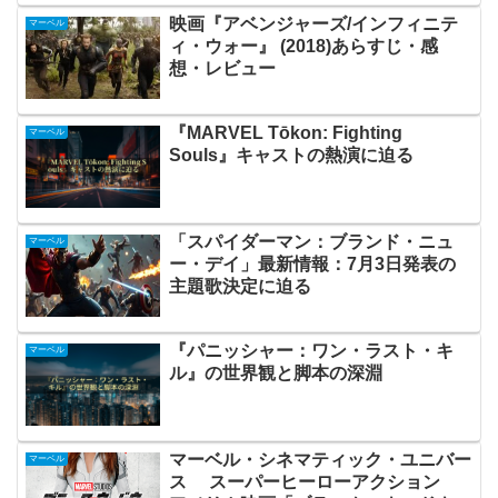
映画『アベンジャーズ/インフィニテ
マーベル
ィ・ウォー』 (2018)あらすじ・感
想・レビュー
『MARVEL Tōkon: Fighting
マーベル
Souls』キャストの熱演に迫る
「スパイダーマン：ブランド・ニュ
マーベル
ー・デイ」最新情報：7月3日発表の
主題歌決定に迫る
『パニッシャー：ワン・ラスト・キ
マーベル
ル』の世界観と脚本の深淵
マーベル・シネマティック・ユニバー
マーベル
ス スーパーヒーローアクション