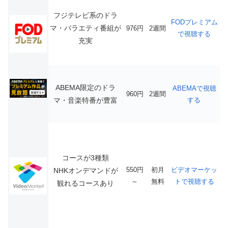
フジテレビ系のドラ
FODプレミアム
マ・バラエティ番組が
976円
2週間
で視聴する
充実
ABEMA限定のドラ
ABEMAで視聴
960円
2週間
マ・音楽特番が豊富
する
コースが3種類
550円
初月
ビデオマーケッ
NHKオンデマンドが
～
無料
トで視聴する
観れるコースあり