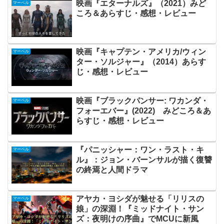
映画『エターナルズ』（2021）みど
マーベル
ころ＆あらすじ・感想・レビュー
映画『キャプテン・アメリカ/ウィン
マーベル
ター・ソルジャー』（2014）あらす
じ・感想・レビュー
映画『ブラックパンサー: ワカンダ・
マーベル
フォーエバー』(2022) みどころ＆あ
らすじ・感想・レビュー
『パニッシャー：ワン・ラスト・キ
マーベル
ル』：ジョン・バーンサルが描く復讐
の終焉と人間ドラマ
アヤカ・ヨシダが魅せる「リリスの
マーベル
娘」の深淵！『ミッドナイト・サン
ズ：夜明けの序曲』でMCUに新風